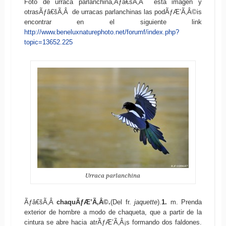
Foto de urraca parlanchina,Ãƒâ€šÃ‚Â esta imagen y
otrasÃƒâ€šÃ‚Â de urracas parlanchinas las podÃƒÆ’Ã‚Â©is
encontrar en el siguiente link
http://www.beneluxnaturephoto.net/forumf/index.php?
topic=13652.225
Urraca parlanchina
Ãƒâ€šÃ‚Â
chaquÃƒÆ’Ã‚Â©.
(Del fr.
jaquette
).
1.
m. Prenda
exterior de hombre a modo de chaqueta, que a partir de la
cintura se abre hacia atrÃƒÆ’Ã‚Â¡s formando dos faldones.