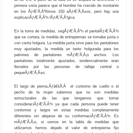
primera vista parece que el hombre ha crecido de montante
en los ÃƒÆ’Ã‚Âºltimos 150 aÃƒÆ’Ã‚Â±os, pero hay una
explicaciÃƒÆ’Ã‚Â³n lÃƒÆ’Ã‚Â³gica.
En la toma de medidas, segÃƒÆ’Ã‚Âºn el pantalÃƒÆ’Ã‚Â³n
que se cortara, la medida de entrepiernas se tomaba justa o
con cierta holgura. La medida justa sirve para los pantalones
muy ajustados, la medida un tanto holgurada para los
patrones de pantalones mÃƒÆ’Ã‚Â¡s anchos. Los
pantalones totalmente ajustados, tendencialmente eran
llevados por las personas de tallaje central o
pequeÃƒÆ’Ã‚Â±o.
El largo de pierna,Ãƒâ€šÃ‚Â el contorno de cuello o el
pecho de la mujer sabemos que no son medidas
estructurales de las que tengamos que tomar
consideraciÃƒÆ’Ã‚Â³n ya que cada persona puede tener
contornos y largos en estas medidas completamente
diferentes sin alejarse de su conformaciÃƒÆ’Ã‚Â³n. Es
mÃƒÆ’Ã‚Â¡s, si vemos en la tabla de medidas que
utilizamos hemos dejado el valor de entrepierna fijo