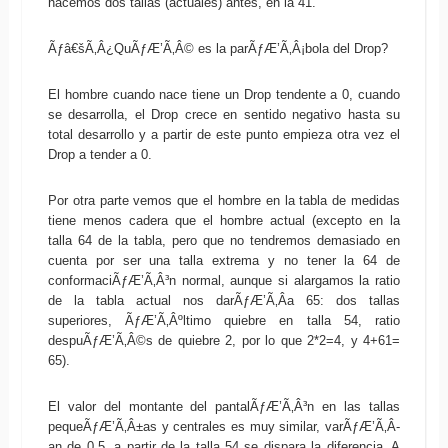
hacemos dos tallas (actuales) antes, en la 41.
Ãƒâ€šÃ‚Â¿QuÃƒÆ’Ã‚Â© es la parÃƒÆ’Ã‚Â¡bola del Drop?
El hombre cuando nace tiene un Drop tendente a 0, cuando
se desarrolla, el Drop crece en sentido negativo hasta su
total desarrollo y a partir de este punto empieza otra vez el
Drop a tender a 0.
Por otra parte vemos que el hombre en la tabla de medidas
tiene menos cadera que el hombre actual (excepto en la
talla 64 de la tabla, pero que no tendremos demasiado en
cuenta por ser una talla extrema y no tener la 64 de
conformaciÃƒÆ’Ã‚Â³n normal, aunque si alargamos la ratio
de la tabla actual nos darÃƒÆ’Ã‚Â­a 65: dos tallas
superiores, ÃƒÆ’Ã‚Âºltimo quiebre en talla 54, ratio
despuÃƒÆ’Ã‚Â©s de quiebre 2, por lo que 2*2=4, y 4+61=
65).
El valor del montante del pantalÃƒÆ’Ã‚Â³n en las tallas
pequeÃƒÆ’Ã‚Â±as y centrales es muy similar, varÃƒÆ’Ã‚Â­
an de 0.5, a partir de la talla 54 se dispara la diferencia. A