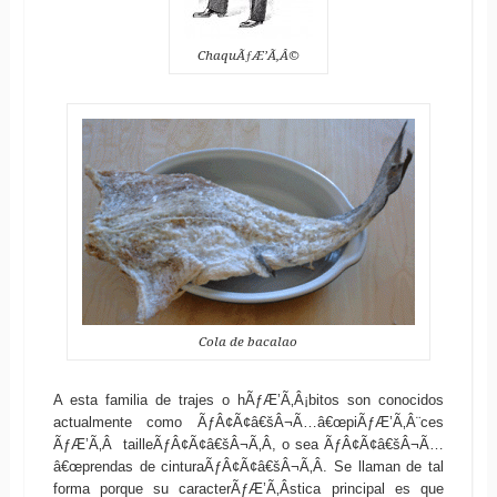
ChaquÃƒÆ’Ã‚Â©
Cola de bacalao
A esta familia de trajes o hÃƒÆ’Ã‚Â¡bitos son conocidos
actualmente como ÃƒÂ¢Ã¢â€šÂ¬Ã…â€œpiÃƒÆ’Ã‚Â¨ces
ÃƒÆ’Ã‚Â tailleÃƒÂ¢Ã¢â€šÂ¬Ã‚Â, o sea ÃƒÂ¢Ã¢â€šÂ¬Ã…
â€œprendas de cinturaÃƒÂ¢Ã¢â€šÂ¬Ã‚Â. Se llaman de tal
forma porque su caracterÃƒÆ’Ã‚Â­stica principal es que