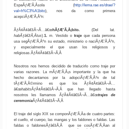
EspaÃƒÆ’Ã‚Â±ola (
http://lema.rae.es/drae/?
val=h%C3%A1bito
), nos da como primera
acepciÃƒÆ’Ã‚Â³n:
ÃƒÂ¢Ã¢â€šÂ¬Ã…â€œ
hÃƒÆ’Ã‚Â¡bito.
(Del lat.
habÃƒâ€žÃ‚Â­tus
).
1.
m. Vestido o
traje
que cada persona
usa segÃƒÆ’Ã‚Âºn su estado, ministerio o naciÃƒÆ’Ã‚Â³n,
y especialmente el que usan los religiosos y
religiosas.ÃƒÂ¢Ã¢â€šÂ¬Ã‚Â
Nosotros nos hemos decidido de traducirlo como traje por
varias razones. La mÃƒÆ’Ã‚Â¡s importante y la que ha
hecho decantarnos por la adopciÃƒÆ’Ã‚Â³n de tal
tÃƒÆ’Ã‚Â©rmino es que los ÃƒÂ¢Ã¢â€šÂ¬Ã…
â€œ
habits
ÃƒÂ¢Ã¢â€šÂ¬Ã‚Â que han llegado hasta
nosotros les llamamos ÃƒÂ¢Ã¢â€šÂ¬Ã…â€œ
trajes de
ceremonia
ÃƒÂ¢Ã¢â€šÂ¬Ã‚Â
El traje del siglo XIX se componÃƒÆ’Ã‚Â­a de cuatro partes:
el cuello, el cuerpo, las mangas y los faldones o faldas. Las
faldas o faldonesÃƒâ€šÃ‚Â que se cosÃƒÆ’Ã‚Â­an al