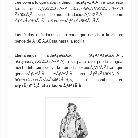
cuerpo era lo que daba la denominaciÃƒÆ’Ã‚Â³n a toda esta
familia de ÃƒÂ¢Ã¢â€šÂ¬Ã…â€œ
habitsÃƒÂ¢Ã¢â€šÂ¬Ã‚Â
Ãƒâ€šÃ‚Â que hemos traducidoÃƒâ€šÃ‚Â como
ÃƒÂ¢Ã¢â€šÂ¬Ã…â€œtrajesÃƒÂ¢Ã¢â€šÂ¬Ã‚Â.
Las faldas o faldones es la parte que cosida a la cintura
pende de ÃƒÆ’Ã‚Â©sta hasta la rodilla.
Llamaremos faldaÃƒâ€šÃ‚Â (ÃƒÂ¢Ã¢â€šÂ¬Ã…
â€œ
jupe
ÃƒÂ¢Ã¢â€šÂ¬Ã‚Â) a la parte que pende a igual
nivel del cuerpo y la prenda especÃƒÆ’Ã‚Â­fica que
generarÃƒÆ’Ã‚Â¡ serÃƒÆ’Ã‚Â¡ una ÃƒÂ¢Ã¢â€šÂ¬Ã…
â€œ
redingoteÃƒÂ¢Ã¢â€šÂ¬Ã‚Â,
su nombre en
espaÃƒÆ’Ã‚Â±ol es
levita
.
Ãƒâ€šÃ‚Â