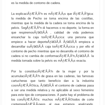
es la medida de contorno de cadera.
La explicaciÃƒÆ’Ã‚Â³n es mÃƒÆ’Ã‚Â¡s que lÃƒÆ’Ã‚Â³gica:
la medida de Pecho se toma encima de las costillas,
mientras que la medida de la cadera se toma encima de la
pelvis. SegÃƒÆ’Ã‚Âºn di hacemos o no deporte, la forma en
que respiremosÃƒâ€šÃ‚Â , calidad de vida podemos
ensanchar la caja torÃƒÆ’Ã‚Â¡cica: una persona que
empiece a hacer deporteÃƒâ€šÃ‚Â Ãƒâ€šÃ‚Â empieza a
desarrollar suÃƒâ€šÃ‚Â caja torÃƒÆ’Ã‚Â¡cica y por ello el
contorno de pecho mientras que no desarrolla el contorno de
cadera si no cambia de conformaciÃƒÆ’Ã‚Â³n,Ãƒâ€šÃ‚Â la
medida tomada sobre la pelvis es mÃƒÆ’Ã‚Â¡s exacta.
Por la constituciÃƒÆ’Ã‚Â³n de la mujer y por la
acumulaciÃƒÆ’Ã‚Â³n de grasa en las caderas, las famosas
cartucheras que tanto beneficio dan a la industria
cosmÃƒÆ’Ã‚Â©tica, Ãƒâ€šÃ‚Â el contorno de caderas pasa
a ser una medida relativa y no aplicable al sexo femenino
para este tipo de comparaciones. A parte hay el problema de
los corsÃƒÆ’Ã‚Â©s: muchos mÃƒÆ’Ã‚Â©todos de corte
contemporÃƒÆ’Ã‚Â¡neos al que estamos analizando,