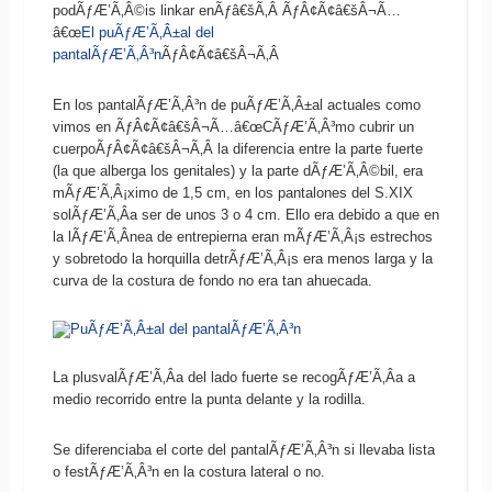
podÃƒÆ’Ã‚Â©is linkar enÃƒâ€šÃ‚Â ÃƒÂ¢Ã¢â€šÂ¬Ã…
â€œ
El puÃƒÆ’Ã‚Â±al del
pantalÃƒÆ’Ã‚Â³n
ÃƒÂ¢Ã¢â€šÂ¬Ã‚Â
En los pantalÃƒÆ’Ã‚Â³n de puÃƒÆ’Ã‚Â±al actuales como
vimos en ÃƒÂ¢Ã¢â€šÂ¬Ã…â€œCÃƒÆ’Ã‚Â³mo cubrir un
cuerpoÃƒÂ¢Ã¢â€šÂ¬Ã‚Â la diferencia entre la parte fuerte
(la que alberga los genitales) y la parte dÃƒÆ’Ã‚Â©bil, era
mÃƒÆ’Ã‚Â¡ximo de 1,5 cm, en los pantalones del S.XIX
solÃƒÆ’Ã‚Â­a ser de unos 3 o 4 cm. Ello era debido a que en
la lÃƒÆ’Ã‚Â­nea de entrepierna eran mÃƒÆ’Ã‚Â¡s estrechos
y sobretodo la horquilla detrÃƒÆ’Ã‚Â¡s era menos larga y la
curva de la costura de fondo no era tan ahuecada.
La plusvalÃƒÆ’Ã‚Â­a del lado fuerte se recogÃƒÆ’Ã‚Â­a a
medio recorrido entre la punta delante y la rodilla.
Se diferenciaba el corte del pantalÃƒÆ’Ã‚Â³n si llevaba lista
o festÃƒÆ’Ã‚Â³n en la costura lateral o no.