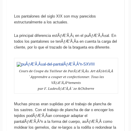
Los pantalones del siglo XIX son muy parecidos
estructuralmente a los actuales.
La principal diferencia estÃƒÆ’Ã‚Â¡ en el puÃƒÆ’Ã‚Â±al. En
todos los pantalones se tenÃƒÆ’Ã‚Â­a en cuenta la carga del
cliente, por lo que el trazado de la bragueta era diferente.
Cours de Coupe du Tailleur de ParÃƒÆ’Ã‚Â­s. Art dÃƒâ€šÃ‚Â
´Apprendre a couper et confectionner. Tous les
VÃƒÆ’Ã‚Âªtements
par F. LadevÃƒÆ’Ã‚Â¨ze &Chiberre
Muchas pinzas eran suplidas por el trabajo de plancha de
los sastres. Con el trabajo de plancha de dar o encoger los
tejidos podÃƒÆ’Ã‚Â­an conseguir adaptar el
pantalÃƒÆ’Ã‚Â³n a la forma del cuerpo, asÃƒÆ’Ã‚Â­ como
moldear los gemelos, dar re-largos a la rodilla o redondear la