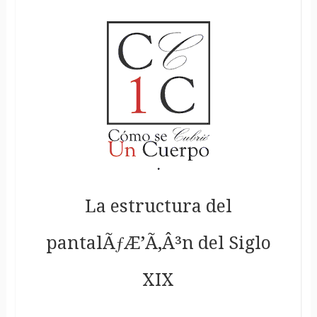
La estructura del
pantalÃƒÆ’Ã‚Â³n del Siglo
XIX