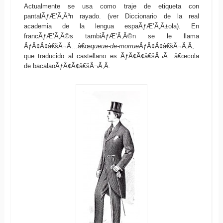
Actualmente se usa como traje de etiqueta con
pantalÃƒÆ’Ã‚Â³n rayado. (ver Diccionario de la real
academia de la lengua espaÃƒÆ’Ã‚Â±ola). En
francÃƒÆ’Ã‚Â©s tambiÃƒÆ’Ã‚Â©n se le llama
ÃƒÂ¢Ã¢â€šÂ¬Ã…â€œ
queue-de-morrue
ÃƒÂ¢Ã¢â€šÂ¬Ã‚Â,
que traducido al castellano es ÃƒÂ¢Ã¢â€šÂ¬Ã…â€œcola
de bacalaoÃƒÂ¢Ã¢â€šÂ¬Ã‚Â.