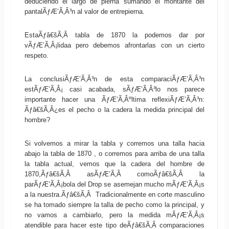
deduciendo el largo de pierna sumando el montante del
pantalÃƒÆ’Ã‚Â³n al valor de entrepierna.
EstaÃƒâ€šÃ‚Â tabla de 1870 la podemos dar por
vÃƒÆ’Ã‚Â¡lidaa pero debemos afrontarlas con un cierto
respeto.
La conclusiÃƒÆ’Ã‚Â³n de esta comparaciÃƒÆ’Ã‚Â³n
estÃƒÆ’Ã‚Â¡ casi acabada, sÃƒÆ’Ã‚Â³lo nos parece
importante hacer una ÃƒÆ’Ã‚Âºltima reflexiÃƒÆ’Ã‚Â³n:
Ãƒâ€šÃ‚Â¿es el pecho o la cadera la medida principal del
hombre?
Si volvemos a mirar la tabla y corremos una talla hacia
abajo la tabla de 1870 , o corremos para arriba de una talla
la tabla actual, vemos que la cadera del hombre de
1870,Ãƒâ€šÃ‚Â asÃƒÆ’Ã‚Â­ comoÃƒâ€šÃ‚Â la
parÃƒÆ’Ã‚Â¡bola del Drop se asemejan mucho mÃƒÆ’Ã‚Â¡s
a la nuestra.Ãƒâ€šÃ‚Â Tradicionalmente en corte masculino
se ha tomado siempre la talla de pecho como la principal, y
no vamos a cambiarlo, pero la medida mÃƒÆ’Ã‚Â¡s
atendible para hacer este tipo deÃƒâ€šÃ‚Â comparaciones