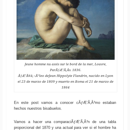
Jeune homme nu assis sur le bord de la mer, Louvre,
ParÃƒÆ’Ã‚Â­s. 1836.
ÃƒÆ’Ã¢â‚¬Å“leo deJean Hippolyte Flandrin, nacido en Lyon
el 23 de marzo de 1809 y muerto en Roma el 21 de marzo de
1864
En este post vamos a conocer cÃƒÆ’Ã‚Â³mo estaban
hechos nuestros bisabuelos.
Vamos a hacer una comparaciÃƒÆ’Ã‚Â³n de una tabla
proporcional del 1870 y una actual para ver si el hombre ha