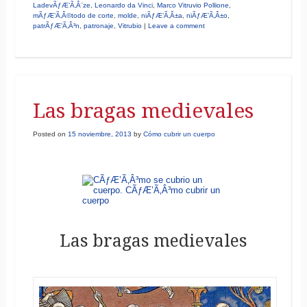
LadevÃƒÆ’Ã‚Â¨ze
,
Leonardo da Vinci
,
Marco Vitruvio Pollione
,
mÃƒÆ’Ã‚Â©todo de corte
,
molde
,
niÃƒÆ’Ã‚Â±a
,
niÃƒÆ’Ã‚Â±o
,
patrÃƒÆ’Ã‚Â³n
,
patronaje
,
Vitrubio
|
Leave a comment
Las bragas medievales
Posted on
15 noviembre, 2013
by
Cómo cubrir un cuerpo
Las bragas medievales