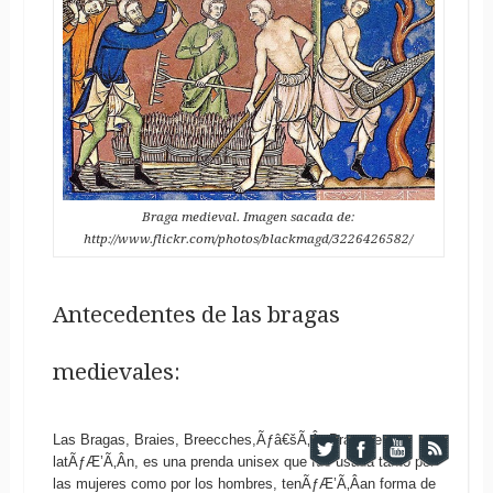
Braga medieval. Imagen sacada de:
http://www.flickr.com/photos/blackmagd/3226426582/
Antecedentes de las bragas
medievales:
Las Bragas, Braies, Breecches,Ãƒâ€šÃ‚Â Braccae en
latÃƒÆ’Ã‚Â­n, es una prenda unisex que fue usada tanto por
las mujeres como por los hombres, tenÃƒÆ’Ã‚Â­an forma de