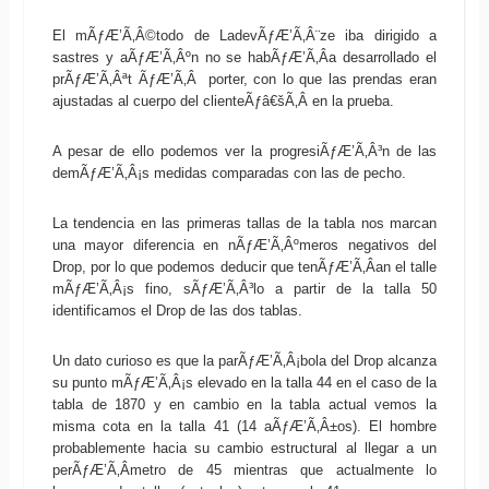
El mÃƒÆ’Ã‚Â©todo de LadevÃƒÆ’Ã‚Â¨ze iba dirigido a
sastres y aÃƒÆ’Ã‚Âºn no se habÃƒÆ’Ã‚Â­a desarrollado el
prÃƒÆ’Ã‚Âªt ÃƒÆ’Ã‚Â porter, con lo que las prendas eran
ajustadas al cuerpo del clienteÃƒâ€šÃ‚Â en la prueba.
A pesar de ello podemos ver la progresiÃƒÆ’Ã‚Â³n de las
demÃƒÆ’Ã‚Â¡s medidas comparadas con las de pecho.
La tendencia en las primeras tallas de la tabla nos marcan
una mayor diferencia en nÃƒÆ’Ã‚Âºmeros negativos del
Drop, por lo que podemos deducir que tenÃƒÆ’Ã‚Â­an el talle
mÃƒÆ’Ã‚Â¡s fino, sÃƒÆ’Ã‚Â³lo a partir de la talla 50
identificamos el Drop de las dos tablas.
Un dato curioso es que la parÃƒÆ’Ã‚Â¡bola del Drop alcanza
su punto mÃƒÆ’Ã‚Â¡s elevado en la talla 44 en el caso de la
tabla de 1870 y en cambio en la tabla actual vemos la
misma cota en la talla 41 (14 aÃƒÆ’Ã‚Â±os). El hombre
probablemente hacia su cambio estructural al llegar a un
perÃƒÆ’Ã‚Â­metro de 45 mientras que actualmente lo