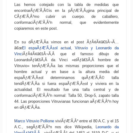
Las hemos cotejado con la tabla de medidas que
encontrarÃƒÆ’Ã‚Â©is en la pÃƒÆ’Ã‚Â¡gina principal de
CÃƒÆ’Ã‚Â³mo cubrir un cuerpo. de caballero,
conformaciÃƒÆ’Ã‚Â³n normal, que evidentemente
copiaremos en este post.
En su dÃƒÆ’Ã‚Â­a vimos en el post ÃƒÂ¢Ã¢â€šÂ¬Ã…
â€œ
El espaÃƒÆ’Ã‚Â±ol actual, Vitruvio y Leonardo da
Vinci
ÃƒÂ¢Ã¢â€šÂ¬Ã‚Â que el famoso dibujo de
LeonardoÃƒâ€šÃ‚Â da Vinci «elÃƒâ€šÃ‚Â hombre de
Vitruvio» tenÃƒÆ’Ã‚Â­a las mismas proporciones que el
hombre actual y en base a la altura media del
espaÃƒÆ’Ã‚Â±ol determinamos quÃƒÆ’Ã‚Â© talla
tendÃƒÆ’Ã‚Â­a si fuera espaÃƒÆ’Ã‚Â±ol y viviera en la
actualidad. El resultado fue una talla central y de
conformaciÃƒÆ’Ã‚Â³n normal: Talla 50, Drop-5, zapato talla
44. Las proporciones Vitruvianas funcionan aÃƒÆ’Ã‚Âºn hoy
en dÃƒÆ’Ã‚Â­a.
Marco Vitruvio Pollione
viviÃƒÆ’Ã‚Â³ entre el 80 A.C. y el 15
A.C., segÃƒÆ’Ã‚Âºn nos dice Wikipedia,
Leonardo da
VinciÃƒâ€šÃ‚Â
viviÃƒÆ’Ã‚Â³ del 1452 al 1519 D.C. y si