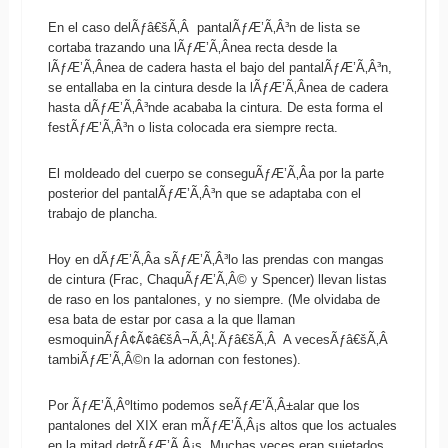
En el caso delÃƒâ€šÃ‚Â pantalÃƒÆ’Ã‚Â³n de lista se
cortaba trazando una lÃƒÆ’Ã‚Â­nea recta desde la
lÃƒÆ’Ã‚Â­nea de cadera hasta el bajo del pantalÃƒÆ’Ã‚Â³n,
se entallaba en la cintura desde la lÃƒÆ’Ã‚Â­nea de cadera
hasta dÃƒÆ’Ã‚Â³nde acababa la cintura. De esta forma el
festÃƒÆ’Ã‚Â³n o lista colocada era siempre recta.
El moldeado del cuerpo se conseguÃƒÆ’Ã‚Â­a por la parte
posterior del pantalÃƒÆ’Ã‚Â³n que se adaptaba con el
trabajo de plancha.
Hoy en dÃƒÆ’Ã‚Â­a sÃƒÆ’Ã‚Â³lo las prendas con mangas
de cintura (Frac, ChaquÃƒÆ’Ã‚Â© y Spencer) llevan listas
de raso en los pantalones, y no siempre. (Me olvidaba de
esa bata de estar por casa a la que llaman
esmoquinÃƒÂ¢Ã¢â€šÂ¬Ã‚Â¦.Ãƒâ€šÃ‚Â A vecesÃƒâ€šÃ‚Â
tambiÃƒÆ’Ã‚Â©n la adornan con festones).
Por ÃƒÆ’Ã‚Âºltimo podemos seÃƒÆ’Ã‚Â±alar que los
pantalones del XIX eran mÃƒÆ’Ã‚Â¡s altos que los actuales
en la mitad detrÃƒÆ’Ã‚Â¡s. Muchas veces eran sujetados