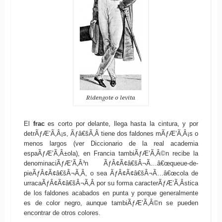
Ridengote o levita
El
frac
es corto por delante, llega hasta la cintura, y por
detrÃƒÆ’Ã‚Â¡s, Ãƒâ€šÃ‚Â tiene dos faldones mÃƒÆ’Ã‚Â¡s o
menos largos (ver Diccionario de la real academia
espaÃƒÆ’Ã‚Â±ola), en Francia tambiÃƒÆ’Ã‚Â©n recibe la
denominaciÃƒÆ’Ã‚Â³n ÃƒÂ¢Ã¢â€šÂ¬Ã…â€œqueue-de-
pieÃƒÂ¢Ã¢â€šÂ¬Ã‚Â, o sea ÃƒÂ¢Ã¢â€šÂ¬Ã…â€œcola de
urracaÃƒÂ¢Ã¢â€šÂ¬Ã‚Â por su forma caracterÃƒÆ’Ã‚Â­stica
de los faldones acabados en punta y porque generalmente
es de color negro, aunque tambiÃƒÆ’Ã‚Â©n se pueden
encontrar de otros colores.