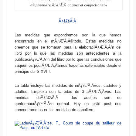
d’apprendre ÃƒÆ’Ã‚Â couper et confectioner»
Ãƒâ€šÃ‚Â
Las medidas que expondremos son la que hemos
encontrado en el mÃƒÆ’Ã‚Â©todo. Estas medidas no
creemos que se tomaran para la elaboraciÃƒÆ’Ã‚Â³n del
libro por lo que las medidas son antecedentes a la
publicaciÃƒÆ’Ã‚Â³n del libro por lo que las conclusiones que
saquemos podrÃƒÆ’Ã‚Â­amos hacerlas extensibles desde el
principio del S.XVIII.
La tabla incluye las medidas de niÃƒÆ’Ã‚Â±os, cadetes y
adultos. Empieza con la edad de 3 aÃƒÆ’Ã‚Â±os. Las
medidas deÃƒâ€šÃ‚Â los adultos son de
conformaciÃƒÆ’Ã‚Â³n normal. Hoy en este post nos
concentraremos en las medidas de caballero.