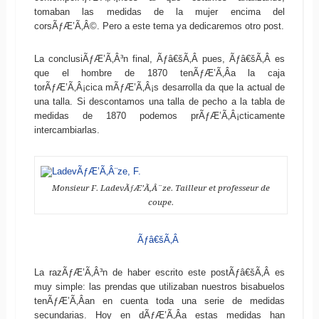
tomaban las medidas de la mujer encima del
corsÃƒÆ’Ã‚Â©. Pero a este tema ya dedicaremos otro post.
La conclusiÃƒÆ’Ã‚Â³n final, Ãƒâ€šÃ‚Â pues, Ãƒâ€šÃ‚Â es
que el hombre de 1870 tenÃƒÆ’Ã‚Â­a la caja
torÃƒÆ’Ã‚Â¡cica mÃƒÆ’Ã‚Â¡s desarrolla da que la actual de
una talla. Si descontamos una talla de pecho a la tabla de
medidas de 1870 podemos prÃƒÆ’Ã‚Â¡cticamente
intercambiarlas.
Monsieur F. LadevÃƒÆ’Ã‚Â¨ze. Tailleur et professeur de
coupe.
Ãƒâ€šÃ‚Â
La razÃƒÆ’Ã‚Â³n de haber escrito este postÃƒâ€šÃ‚Â es
muy simple: las prendas que utilizaban nuestros bisabuelos
tenÃƒÆ’Ã‚Â­an en cuenta toda una serie de medidas
secundarias. Hoy en dÃƒÆ’Ã‚Â­a estas medidas han