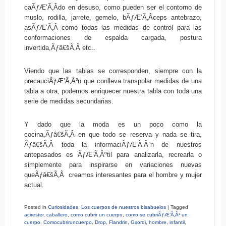
caÃƒÆ’Ã‚Â­do en desuso, como pueden ser el contorno de
muslo, rodilla, jarrete, gemelo, bÃƒÆ’Ã‚Â­ceps antebrazo,
asÃƒÆ’Ã‚Â­ como todas las medidas de control para las
conformaciones de espalda cargada, postura
invertida,Ãƒâ€šÃ‚Â etc..
Viendo que las tablas se corresponden, siempre con la
precauciÃƒÆ’Ã‚Â³n que conlleva transpolar medidas de una
tabla a otra, podemos enriquecer nuestra tabla con toda una
serie de medidas secundarias.
Y dado que la moda es un poco como la
cocina,Ãƒâ€šÃ‚Â en que todo se reserva y nada se tira,
Ãƒâ€šÃ‚Â toda la informaciÃƒÆ’Ã‚Â³n de nuestros
antepasados es ÃƒÆ’Ã‚Âºtil para analizarla, recrearla o
simplemente para inspirarse en variaciones nuevas
queÃƒâ€šÃ‚Â creamos interesantes para el hombre y mujer
actual.
Posted in
Curiosidades
,
Los cuerpos de nuestros bisabuelos
|
Tagged
acirester
,
caballero
,
como cubrir un cuerpo
,
como se cubriÃƒÆ’Ã‚Â³ un
cuerpo
,
Comocubriruncuerpo
,
Drop
,
Flandrin
,
Gxordi
,
hombre
,
infantil
,