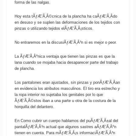
forma de las nalgas.
Hoy esta tÃƒÆ’Ã‚Â©cnica de la plancha ha caÃƒÆ’Ã‚Â­do
en desuso y se suplen las deformaciones de los tejidos con
pinzas o utilizando tejidos elÃƒÆ’Ã‚Â¡sticos.
No entraremos en la discusiÃƒÆ’Ã‚Â³n si es mejor o peor.
La ÃƒÆ’Ã‚Âºnica ventaja que tienen las pinzas es que la
lana cuando se mojaba hacia desaparecer parte del trabajo
de plancha.
Los pantalones eran ajustados, sin pinzas y ponÃƒÆ’Ã‚Â­an
en evidencia los atributos masculinos. El tiro era estrecho y
la ropa interior no sujetaba los genitales por lo que
ÃƒÆ’Ã‚Â©stos iban a una parte u otra de la costura de la
horquilla del delantero.
En Como cubrir un cuerpo hablamos del puÃƒÆ’Ã‚Â±al del
pantalÃƒÆ’Ã‚Â³n actual que algunos sastres aÃƒÆ’Ã‚Âºn
tienen en cuenta. Para mÃƒÆ’Ã‚Â¡s informaciÃƒÆ’Ã‚Â³n