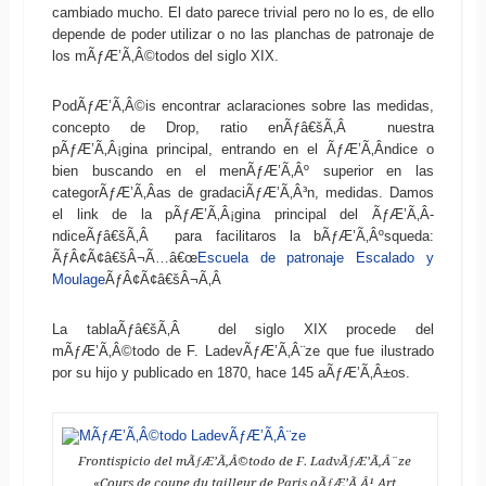
cambiado mucho. El dato parece trivial pero no lo es, de ello
depende de poder utilizar o no las planchas de patronaje de
los mÃƒÆ’Ã‚Â©todos del siglo XIX.
PodÃƒÆ’Ã‚Â©is encontrar aclaraciones sobre las medidas,
concepto de Drop, ratio enÃƒâ€šÃ‚Â nuestra
pÃƒÆ’Ã‚Â¡gina principal, entrando en el ÃƒÆ’Ã‚Â­ndice o
bien buscando en el menÃƒÆ’Ã‚Âº superior en las
categorÃƒÆ’Ã‚Â­as de gradaciÃƒÆ’Ã‚Â³n, medidas. Damos
el link de la pÃƒÆ’Ã‚Â¡gina principal del ÃƒÆ’Ã‚Â­
ndiceÃƒâ€šÃ‚Â para facilitaros la bÃƒÆ’Ã‚Âºsqueda:
ÃƒÂ¢Ã¢â€šÂ¬Ã…â€œ
Escuela de patronaje Escalado y
Moulage
ÃƒÂ¢Ã¢â€šÂ¬Ã‚Â
La tablaÃƒâ€šÃ‚Â del siglo XIX procede del
mÃƒÆ’Ã‚Â©todo de F. LadevÃƒÆ’Ã‚Â¨ze que fue ilustrado
por su hijo y publicado en 1870, hace 145 aÃƒÆ’Ã‚Â±os.
Frontispicio del mÃƒÆ’Ã‚Â©todo de F. LadvÃƒÆ’Ã‚Â¨ze
«Cours de coupe du tailleur de Paris oÃƒÆ’Ã‚Â¹ Art