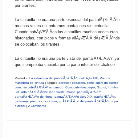
por tirantes.
La cinturilla no era una parte esencial del pantalÃƒÆ’Ã‚Â³n,
muchas veces encontramos pantalones sin cinturilla.
Cuando habÃƒÆ’Ã‚Â­an las cinturillas muchas veces eran
historiadas, con picos y formas allÃƒÆ’Ã‚Â­ dÃƒÆ’Ã‚Â³nde
se colocaban los tirantes.
La cinturilla no era una parte vista del pantalÃƒÆ’Ã‚Â³n ya
que siempre iba cubierta por la parte inferior del chaleco.
Posted in
La estructura del pantalÃƒÆ’Ã‚Â³n del Siglo XIX
,
Prenda
masculina de cintura
|
Tagged
acirester
,
caballero
,
como cubrir un cuerpo
,
como se cubriÃƒÆ’Ã‚Â³ un cuerpo
,
Comocubriruncuerpo
,
Gxordi
,
hombre
,
Jol
,
lado dÃƒÆ’Ã‚Â©bil
,
lado fuerte
,
molde
,
pantalÃƒÆ’Ã‚Â³n
,
pantalÃƒÆ’Ã‚Â³n de ribete
,
pantalÃƒÆ’Ã‚Â³n siglo XIX
,
patrÃƒÆ’Ã‚Â³n
,
patronaje
,
prendas de cintura
,
puÃƒÆ’Ã‚Â±al del pantalÃƒÆ’Ã‚Â³n
,
ropa
exterior
|
2 Comments