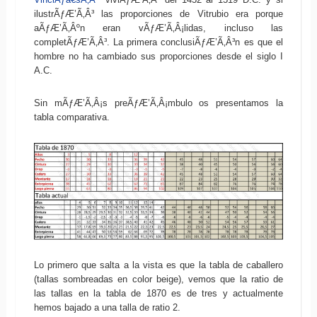
ilustrÃƒÆ’Ã‚Â³ las proporciones de Vitrubio era porque
aÃƒÆ’Ã‚Âºn eran vÃƒÆ’Ã‚Â¡lidas, incluso las
completÃƒÆ’Ã‚Â³. La primera conclusiÃƒÆ’Ã‚Â³n es que el
hombre no ha cambiado sus proporciones desde el siglo I
A.C.
Sin mÃƒÆ’Ã‚Â¡s preÃƒÆ’Ã‚Â¡mbulo os presentamos la
tabla comparativa.
Lo primero que salta a la vista es que la tabla de caballero
(tallas sombreadas en color beige), vemos que la ratio de
las tallas en la tabla de 1870 es de tres y actualmente
hemos bajado a una talla de ratio 2.