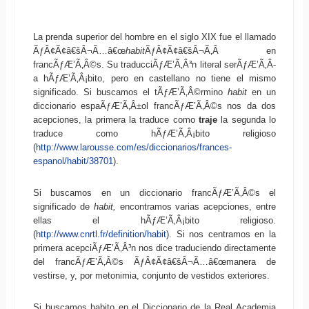
La prenda superior del hombre en el siglo XIX fue el llamado
ÃƒÂ¢Ã¢â€šÂ¬Ã…â€œ
habit
ÃƒÂ¢Ã¢â€šÂ¬Ã‚Â en
francÃƒÆ’Ã‚Â©s. Su traducciÃƒÆ’Ã‚Â³n literal serÃƒÆ’Ã‚Â­
a hÃƒÆ’Ã‚Â¡bito, pero en castellano no tiene el mismo
significado. Si buscamos el tÃƒÆ’Ã‚Â©rmino
habit
en un
diccionario espaÃƒÆ’Ã‚Â±ol francÃƒÆ’Ã‚Â©s nos da dos
acepciones, la primera la traduce como
traje
la segunda lo
traduce como hÃƒÆ’Ã‚Â¡bito religioso
(
http://www.larousse.com/es/diccionarios/frances-
espanol/habit/38701
).
Si buscamos en un diccionario francÃƒÆ’Ã‚Â©s el
significado de
habit,
encontramos varias acepciones, entre
ellas el hÃƒÆ’Ã‚Â¡bito religioso.
(
http://www.cnrtl.fr/definition/habit
). Si nos centramos en la
primera acepciÃƒÆ’Ã‚Â³n nos dice traduciendo directamente
del francÃƒÆ’Ã‚Â©s ÃƒÂ¢Ã¢â€šÂ¬Ã…â€œmanera de
vestirse, y, por metonimia, conjunto de vestidos exteriores.
Si buscamos habito en el Diccionario de la Real Academia