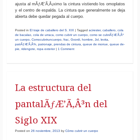
ajusta al mÃƒÆ’Ã‚Â¡ximo la cintura vistiendo los omoplatos
y el centro de espalda. La cintura que generalmente se deja
abierta debe quedar pegada al cuerpo.
Posted in
El traje de caballero del S. XIX
|
Tagged
acirester
,
caballero
,
cola
de bacalao
,
cola de urraca
,
como cubrir un cuerpo
,
como se cubriÃƒÆ’Ã‚Â³
un cuerpo
,
Comocubriruncuerpo
,
frac
,
Gxordi
,
hombre
,
Jol
,
levita
,
patrÃƒÆ’Ã‚Â³n
,
patronaje
,
prendas de cintura
,
queue de morrue
,
queue de-
pie
,
ridengote
,
ropa exterior
|
1 Comment
La estructura del
pantalÃƒÆ’Ã‚Â³n del
Siglo XIX
Posted on
26 noviembre, 2013
by
Cómo cubrir un cuerpo