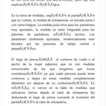
explicaciÃƒÆ’Ã‚Â³n lÃƒÆ’Ã‚Â³gica.
En la toma de medidas, segÃƒÆ’Ã‚Âºn el pantalÃƒÆ’Ã‚Â³n
que se cortara, la medida de entrepiernas se tomaba justa o
con cierta holgura. La medida justa sirve para los pantalones
muy ajustados, la medida un tanto holgurada para los
patrones de pantalones mÃƒÆ’Ã‚Â¡s anchos. Los
pantalones totalmente ajustados, tendencialmente eran
llevados por las personas de tallaje central o
pequeÃƒÆ’Ã‚Â±o.
El largo de pierna,Ãƒâ€šÃ‚Â el contorno de cuello o el
pecho de la mujer sabemos que no son medidas
estructurales de las que tengamos que tomar
consideraciÃƒÆ’Ã‚Â³n ya que cada persona puede tener
contornos y largos en estas medidas completamente
diferentes sin alejarse de su conformaciÃƒÆ’Ã‚Â³n. Es
mÃƒÆ’Ã‚Â¡s, si vemos en la tabla de medidas que
utilizamos hemos dejado el valor de entrepierna fijo
deduciendo el largo de pierna sumando el montante del
pantalÃƒÆ’Ã‚Â³n al valor de entrepierna.