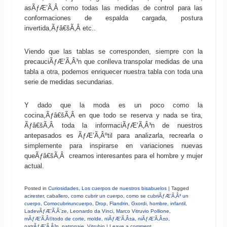
asÃƒÆ’Ã‚Â­ como todas las medidas de control para las
conformaciones de espalda cargada, postura
invertida,Ãƒâ€šÃ‚Â etc..
Viendo que las tablas se corresponden, siempre con la
precauciÃƒÆ’Ã‚Â³n que conlleva transpolar medidas de una
tabla a otra, podemos enriquecer nuestra tabla con toda una
serie de medidas secundarias.
Y dado que la moda es un poco como la
cocina,Ãƒâ€šÃ‚Â en que todo se reserva y nada se tira,
Ãƒâ€šÃ‚Â toda la informaciÃƒÆ’Ã‚Â³n de nuestros
antepasados es ÃƒÆ’Ã‚Âºtil para analizarla, recrearla o
simplemente para inspirarse en variaciones nuevas
queÃƒâ€šÃ‚Â creamos interesantes para el hombre y mujer
actual.
Posted in
Curiosidades
,
Los cuerpos de nuestros bisabuelos
|
Tagged
acirester
,
caballero
,
como cubrir un cuerpo
,
como se cubriÃƒÆ’Ã‚Â³ un
cuerpo
,
Comocubriruncuerpo
,
Drop
,
Flandrin
,
Gxordi
,
hombre
,
infantil
,
LadevÃƒÆ’Ã‚Â¨ze
,
Leonardo da Vinci
,
Marco Vitruvio Pollione
,
mÃƒÆ’Ã‚Â©todo de corte
,
molde
,
niÃƒÆ’Ã‚Â±a
,
niÃƒÆ’Ã‚Â±o
,
patrÃƒÆ’Ã‚Â³n
,
patronaje
,
Vitrubio
|
Leave a comment