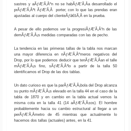
sastres y aÃƒÆ’Ã‚Âºn no se habÃƒÆ’Ã‚Â­a desarrollado el
prÃƒÆ’Ã‚Âªt ÃƒÆ’Ã‚Â porter, con lo que las prendas eran
ajustadas al cuerpo del clienteÃƒâ€šÃ‚Â en la prueba.
A pesar de ello podemos ver la progresiÃƒÆ’Ã‚Â³n de las
demÃƒÆ’Ã‚Â¡s medidas comparadas con las de pecho.
La tendencia en las primeras tallas de la tabla nos marcan
una mayor diferencia en nÃƒÆ’Ã‚Âºmeros negativos del
Drop, por lo que podemos deducir que tenÃƒÆ’Ã‚Â­an el talle
mÃƒÆ’Ã‚Â¡s fino, sÃƒÆ’Ã‚Â³lo a partir de la talla 50
identificamos el Drop de las dos tablas.
Un dato curioso es que la parÃƒÆ’Ã‚Â¡bola del Drop alcanza
su punto mÃƒÆ’Ã‚Â¡s elevado en la talla 44 en el caso de la
tabla de 1870 y en cambio en la tabla actual vemos la
misma cota en la talla 41 (14 aÃƒÆ’Ã‚Â±os). El hombre
probablemente hacia su cambio estructural al llegar a un
perÃƒÆ’Ã‚Â­metro de 45 mientras que actualmente lo
hacemos dos tallas (actuales) antes, en la 41.