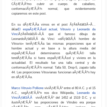
CÃƒÆ’Ã‚Â³mo cubrir un cuerpo. de caballero,
conformaciÃƒÆ’Ã‚Â³n normal, que evidentemente
copiaremos en este post.
En su dÃƒÆ’Ã‚Â­a vimos en el post ÃƒÂ¢Ã¢â€šÂ¬Ã…
â€œ
El espaÃƒÆ’Ã‚Â±ol actual, Vitruvio y Leonardo da
Vinci
ÃƒÂ¢Ã¢â€šÂ¬Ã‚Â que el famoso dibujo de
LeonardoÃƒâ€šÃ‚Â da Vinci «elÃƒâ€šÃ‚Â hombre de
Vitruvio» tenÃƒÆ’Ã‚Â­a las mismas proporciones que el
hombre actual y en base a la altura media del
espaÃƒÆ’Ã‚Â±ol determinamos quÃƒÆ’Ã‚Â© talla
tendÃƒÆ’Ã‚Â­a si fuera espaÃƒÆ’Ã‚Â±ol y viviera en la
actualidad. El resultado fue una talla central y de
conformaciÃƒÆ’Ã‚Â³n normal: Talla 50, Drop-5, zapato talla
44. Las proporciones Vitruvianas funcionan aÃƒÆ’Ã‚Âºn hoy
en dÃƒÆ’Ã‚Â­a.
Marco Vitruvio Pollione
viviÃƒÆ’Ã‚Â³ entre el 80 A.C. y el 15
A.C., segÃƒÆ’Ã‚Âºn nos dice Wikipedia,
Leonardo da
VinciÃƒâ€šÃ‚Â
viviÃƒÆ’Ã‚Â³ del 1452 al 1519 D.C. y si
ilustrÃƒÆ’Ã‚Â³ las proporciones de Vitrubio era porque