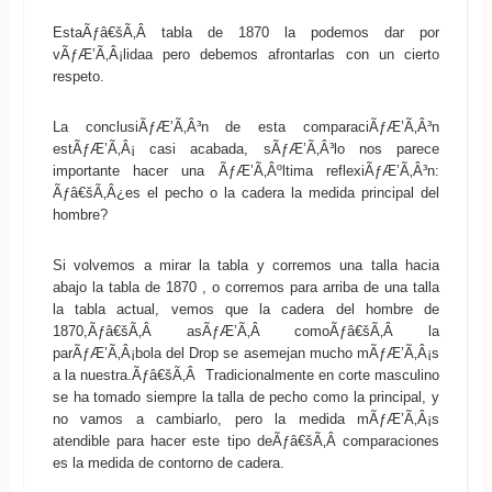
EstaÃƒâ€šÃ‚Â tabla de 1870 la podemos dar por
vÃƒÆ’Ã‚Â¡lidaa pero debemos afrontarlas con un cierto
respeto.
La conclusiÃƒÆ’Ã‚Â³n de esta comparaciÃƒÆ’Ã‚Â³n
estÃƒÆ’Ã‚Â¡ casi acabada, sÃƒÆ’Ã‚Â³lo nos parece
importante hacer una ÃƒÆ’Ã‚Âºltima reflexiÃƒÆ’Ã‚Â³n:
Ãƒâ€šÃ‚Â¿es el pecho o la cadera la medida principal del
hombre?
Si volvemos a mirar la tabla y corremos una talla hacia
abajo la tabla de 1870 , o corremos para arriba de una talla
la tabla actual, vemos que la cadera del hombre de
1870,Ãƒâ€šÃ‚Â asÃƒÆ’Ã‚Â­ comoÃƒâ€šÃ‚Â la
parÃƒÆ’Ã‚Â¡bola del Drop se asemejan mucho mÃƒÆ’Ã‚Â¡s
a la nuestra.Ãƒâ€šÃ‚Â Tradicionalmente en corte masculino
se ha tomado siempre la talla de pecho como la principal, y
no vamos a cambiarlo, pero la medida mÃƒÆ’Ã‚Â¡s
atendible para hacer este tipo deÃƒâ€šÃ‚Â comparaciones
es la medida de contorno de cadera.