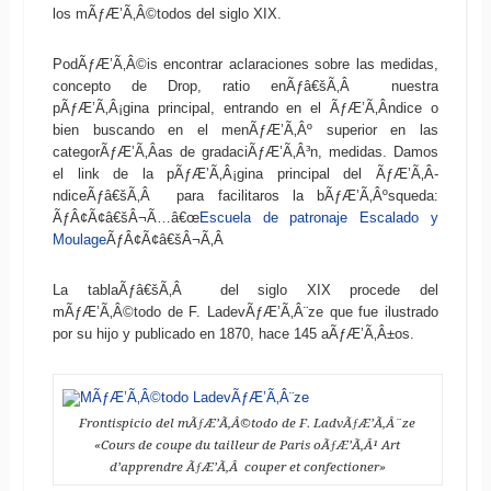
los mÃƒÆ’Ã‚Â©todos del siglo XIX.
PodÃƒÆ’Ã‚Â©is encontrar aclaraciones sobre las medidas,
concepto de Drop, ratio enÃƒâ€šÃ‚Â nuestra
pÃƒÆ’Ã‚Â¡gina principal, entrando en el ÃƒÆ’Ã‚Â­ndice o
bien buscando en el menÃƒÆ’Ã‚Âº superior en las
categorÃƒÆ’Ã‚Â­as de gradaciÃƒÆ’Ã‚Â³n, medidas. Damos
el link de la pÃƒÆ’Ã‚Â¡gina principal del ÃƒÆ’Ã‚Â­
ndiceÃƒâ€šÃ‚Â para facilitaros la bÃƒÆ’Ã‚Âºsqueda:
ÃƒÂ¢Ã¢â€šÂ¬Ã…â€œ
Escuela de patronaje Escalado y
Moulage
ÃƒÂ¢Ã¢â€šÂ¬Ã‚Â
La tablaÃƒâ€šÃ‚Â del siglo XIX procede del
mÃƒÆ’Ã‚Â©todo de F. LadevÃƒÆ’Ã‚Â¨ze que fue ilustrado
por su hijo y publicado en 1870, hace 145 aÃƒÆ’Ã‚Â±os.
Frontispicio del mÃƒÆ’Ã‚Â©todo de F. LadvÃƒÆ’Ã‚Â¨ze
«Cours de coupe du tailleur de Paris oÃƒÆ’Ã‚Â¹ Art
d’apprendre ÃƒÆ’Ã‚Â couper et confectioner»