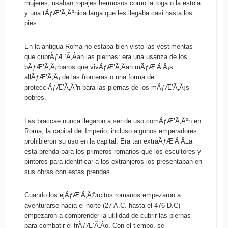
mujeres, usaban ropajes hermosos como la toga o la estola
y una tÃƒÆ’Ã‚Âºnica larga que les llegaba casi hasta los
pies.
En la antigua Roma no estaba bien visto las vestimentas
que cubrÃƒÆ’Ã‚Â­an las piernas: era una usanza de los
bÃƒÆ’Ã‚Â¡rbaros que vivÃƒÆ’Ã‚Â­an mÃƒÆ’Ã‚Â¡s
allÃƒÆ’Ã‚Â¡ de las fronteras o una forma de
protecciÃƒÆ’Ã‚Â³n para las piernas de los mÃƒÆ’Ã‚Â¡s
pobres.
Las braccae nunca llegaron a ser de uso comÃƒÆ’Ã‚Âºn en
Roma, la capital del Imperio, incluso algunos emperadores
prohibieron su uso en la capital. Era tan extraÃƒÆ’Ã‚Â±a
esta prenda para los primeros romanos que los escultores y
pintores para identificar a los extranjeros los presentaban en
sus obras con estas prendas.
Cuando los ejÃƒÆ’Ã‚Â©rcitos romanos empezaron a
aventurarse hacia el norte (27 A.C. hasta el 476 D.C)
empezaron a comprender la utilidad de cubrir las piernas
para combatir el frÃƒÆ’Ã‚Â­o. Con el tiempo, se