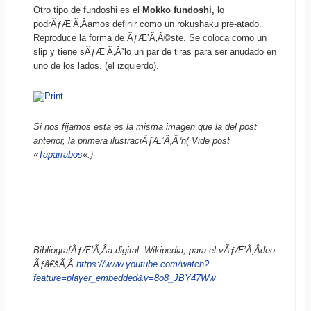
Otro tipo de fundoshi es el
Mokko fundoshi,
lo
podrÃƒÆ’Ã‚Â­amos definir como un rokushaku pre-atado.
Reproduce la forma de ÃƒÆ’Ã‚Â©ste. Se coloca como un
slip y tiene sÃƒÆ’Ã‚Â³lo un par de tiras para ser anudado en
uno de los lados. (el izquierdo).
Si nos fijamos esta es la misma imagen que la del post
anterior, la primera ilustraciÃƒÆ’Ã‚Â³n( Vide post
«
Taparrabos
«.)
BibliografÃƒÆ’Ã‚Â­a digital:
Wikipedia, para el vÃƒÆ’Ã‚Â­deo:
Ãƒâ€šÃ‚Â
https://www.youtube.com/watch?
feature=player_embedded&v=8o8_JBY47Ww