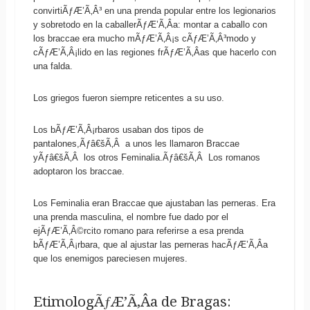
convirtiÃƒÆ’Ã‚Â³ en una prenda popular entre los legionarios
y sobretodo en la caballerÃƒÆ’Ã‚Â­a: montar a caballo con
los braccae era mucho mÃƒÆ’Ã‚Â¡s cÃƒÆ’Ã‚Â³modo y
cÃƒÆ’Ã‚Â¡lido en las regiones frÃƒÆ’Ã‚Â­as que hacerlo con
una falda.
Los griegos fueron siempre reticentes a su uso.
Los bÃƒÆ’Ã‚Â¡rbaros usaban dos tipos de
pantalones,Ãƒâ€šÃ‚Â a unos les llamaron Braccae
yÃƒâ€šÃ‚Â los otros Feminalia.Ãƒâ€šÃ‚Â Los romanos
adoptaron los braccae.
Los Feminalia eran Braccae que ajustaban las perneras. Era
una prenda masculina, el nombre fue dado por el
ejÃƒÆ’Ã‚Â©rcito romano para referirse a esa prenda
bÃƒÆ’Ã‚Â¡rbara, que al ajustar las perneras hacÃƒÆ’Ã‚Â­a
que los enemigos pareciesen mujeres.
EtimologÃƒÆ’Ã‚Â­a de Bragas: