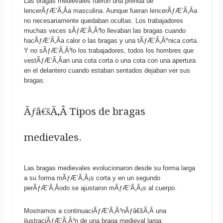
Las bragas medievales fueron una prenda de
lencerÃƒÆ’Ã‚Â­a masculina. Aunque fueran lencerÃƒÆ’Ã‚Â­a
no necesariamente quedaban ocultas. Los trabajadores
muchas veces sÃƒÆ’Ã‚Â³lo llevaban las bragas cuando
hacÃƒÆ’Ã‚Â­a calor o las bragas y una tÃƒÆ’Ã‚Âºnica corta.
Y no sÃƒÆ’Ã‚Â³lo los trabajadores, todos los hombres que
vestÃƒÆ’Ã‚Â­an una cota corta o una cota con una apertura
en el delantero cuando estaban sentados dejaban ver sus
bragas.
Ãƒâ€šÃ‚Â Tipos de bragas
medievales.
Las bragas medievales evolucionaron desde su forma larga
a su forma mÃƒÆ’Ã‚Â¡s corta y en un segundo
perÃƒÆ’Ã‚Â­odo se ajustaron mÃƒÆ’Ã‚Â¡s al cuerpo.
Mostramos a continuaciÃƒÆ’Ã‚Â³nÃƒâ€šÃ‚Â una
ilustraciÃƒÆ’Ã‚Â³n de una braga medieval larga: