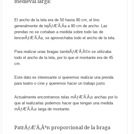
medieval larga:
El ancho de la tela era de 50 hasta 90 cm, el lino
generalmente de tejÃƒÆ’Ã‚Â­a a 90 cm de ancho. Las
prendas no se cortaban a medida sobre todo las de
lencerÃƒÆ’Ã‚Â­a, se aprovechaba todo el ancho de la tela.
Para realizar unas bragas tambiÃƒÆ’Ã‚Â©n se utilizaba
todo el ancho de la tela, por lo que el montante era de 45
cm.
Este dato es interesante si queremos realizar una prenda
para teatro o cine y queremos hacer un trabajo justo.
Actualmente encontramos telas mÃƒÆ’Ã‚Â¡s anchas por lo
que al realizarlas podemos hacer que tengan una medida
mÃƒÆ’Ã‚Â¡s larga de montante.
PatrÃƒÆ’Ã‚Â³n proporcional de la braga