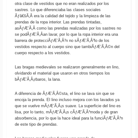
otra clase de vestidos que no eran realizados por los
sastres. Lo que diferenciaba las clases sociales
Ãƒâ€šÃ‚Â era la calidad del tejido y la limpieza de las
prendas de la ropa interior. Las prendas tintadas,
asÃƒÆ’Ã‚Â­ como las prendas realizadas por los sastres no
se podÃƒÆ’Ã‚Â­an lavar, por lo que la ropa interior era una
barrera de protecciÃƒÆ’Ã‚Â³n no sÃƒÆ’Ã‚Â³lo de los
vestidos respecto al cuerpo sino que tambiÃƒÆ’Ã‚Â©n del
cuerpo respecto a los vestidos.
Las bragas medievales se realizaron generalmente en lino,
olvidando el material que usaron en otros tiempos los
bÃƒÆ’Ã‚Â¡rbaros, la lana.
A diferencia de ÃƒÆ’Ã‚Â©sta, el lino se lava sin que se
encoja la prenda. El lino incluso mejora con los lavados ya
que se vuelve mÃƒÆ’Ã‚Â¡s suave. La superficie del lino es
lisa, por lo tanto, mÃƒÆ’Ã‚Â¡s cÃƒÆ’Ã‚Â³moda y de gran
absorbencia, por lo que la hace ideal para la funciÃƒÆ’Ã‚Â³n
de este tipo de prendas.