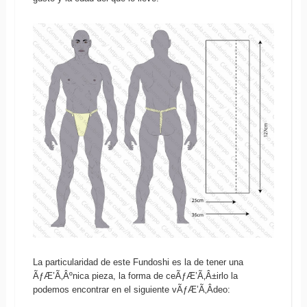
La particularidad de este Fundoshi es la de tener una
ÃƒÆ’Ã‚Âºnica pieza, la forma de ceÃƒÆ’Ã‚Â±irlo la
podemos encontrar en el siguiente vÃƒÆ’Ã‚Â­deo: