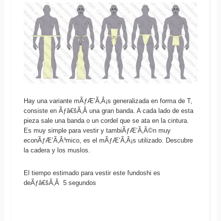
Hay una variante mÃƒÆ’Ã‚Â¡s generalizada en forma de T,
consiste en Ãƒâ€šÃ‚Â una gran banda. A cada lado de esta
pieza sale una banda o un cordel que se ata en la cintura.
Es muy simple para vestir y tambiÃƒÆ’Ã‚Â©n muy
econÃƒÆ’Ã‚Â³mico, es el mÃƒÆ’Ã‚Â¡s utilizado. Descubre
la cadera y los muslos.
El tiempo estimado para vestir este fundoshi es
deÃƒâ€šÃ‚Â 5 segundos