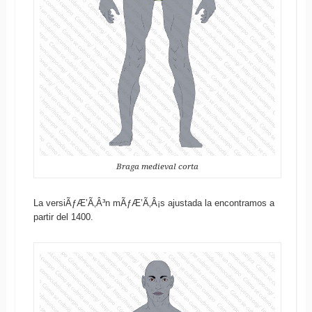
Braga medieval corta
La versiÃƒÆ’Ã‚Â³n mÃƒÆ’Ã‚Â¡s ajustada la encontramos a
partir del 1400.