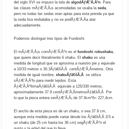
del siglo XVI se impuso la tela de
algodÃƒÆ’Ã‚Â³n
. Para
las clases mÃƒÆ’Ã‚Â¡s acomodadas se usaba la
seda
,
pero no todas las sedas eran aptas para esta prenda ya que
la seda lisa resbalaba y no se podÃƒÆ’Ã‚Â­a atar
adecuadamente.
Podemos distinguir tres tipos de Fundoshi:
El mÃƒÆ’Ã‚Â¡s comÃƒÆ’Ã‚Âºn es el
fundoshi rokushaku
,
que quiere decir literalmente 6 shaku. El
shaku
es una
medida de longitud que se aproxima a nuestro pie y equivale
a 10/33 metros o 30.3Ãƒâ€šÃ‚Â centÃƒÆ’Ã‚Â­metros. Otra
medida de igual nombre,
shakuÃƒâ€šÃ‚Â
se utiliza
sÃƒÆ’Ã‚Â³lo para medir tejidos. Esta
ÃƒÆ’Ã‚ÂºltimaÃƒâ€šÃ‚Â equivale a 125/330 metros,
aproximadamente 37.9 centÃƒÆ’Ã‚Â­metrosÃƒâ€šÃ‚Â Por
lo que la pieza entera serÃƒÆ’Ã‚Â¡ de 37.9cm*6= 227,4cm.
El ancho de esta pieza es de un shaku, o sea 37.9 cm,
aunque esta medida puede variar desde los Ãƒâ€šÃ‚Â 2/3 a
un shaku (de 25 cm hasta los 36 cm) segÃƒÆ’Ã‚Âºn el
gusto y la edad del que lo lleve.