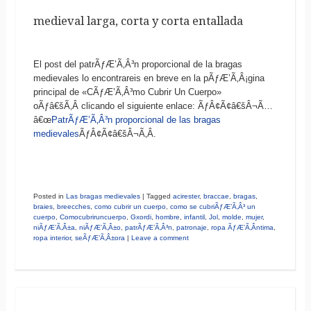
medieval larga, corta y corta entallada
El post del patrÃƒÆ’Ã‚Â³n proporcional de la bragas
medievales lo encontrareis en breve en la pÃƒÆ’Ã‚Â¡gina
principal de «CÃƒÆ’Ã‚Â³mo Cubrir Un Cuerpo»
oÃƒâ€šÃ‚Â clicando el siguiente enlace: ÃƒÂ¢Ã¢â€šÂ¬Ã…
â€œ
PatrÃƒÆ’Ã‚Â³n proporcional de las bragas
medievales
ÃƒÂ¢Ã¢â€šÂ¬Ã‚Â.
Posted in
Las bragas medievales
|
Tagged
acirester
,
braccae
,
bragas
,
braies
,
breecches
,
como cubrir un cuerpo
,
como se cubriÃƒÆ’Ã‚Â³ un
cuerpo
,
Comocubriruncuerpo
,
Gxordi
,
hombre
,
infantil
,
Jol
,
molde
,
mujer
,
niÃƒÆ’Ã‚Â±a
,
niÃƒÆ’Ã‚Â±o
,
patrÃƒÆ’Ã‚Â³n
,
patronaje
,
ropa ÃƒÆ’Ã‚Â­ntima
,
ropa interior
,
seÃƒÆ’Ã‚Â±ora
|
Leave a comment