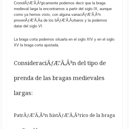
CronolÃƒÆ’Ã‚Â³gicamente podemos decir que la braga
medieval larga la encontramos a partir del siglo IX, aunque
como ya hemos visto, con alguna variaciÃƒÆ’Ã‚Â³n
provenÃƒÆ’Ã‚Â­a de los bÃƒÆ’Ã‚Â¡rbaros y la podemos
datar del siglo VI.
La braga corta podemos situarla en el siglo XIV y en el siglo
XV la braga corta ajustada.
ConsideraciÃƒÆ’Ã‚Â³n del tipo de
prenda de las bragas medievales
largas:
PatrÃƒÆ’Ã‚Â³n histÃƒÆ’Ã‚Â³rico de la braga