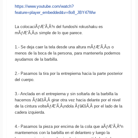
https://www.youtube.com/watch?
feature=player_embedded&v=8o8_JBY47Ww
La colocaciÃƒÆ’Ã‚Â³n del fundoshi rokushaku es
mÃƒÆ’Ã‚Â¡s simple de lo que parece.
1.- Se deja caer la tela desde una altura mÃƒÆ’Ã‚Â¡s o
menos de la boca de la persona, para mantenerla podemos
ayudarnos de la barbilla.
2.- Pasamos la tira por la entrepierna hacia la parte posterior
del cuerpo.
3.- Anclada en el entrepierna y sin soltarla de la barbilla la
hacemos Ãƒâ€šÃ‚Â girar otra vez hacia delante por el nivel
de la cintura volteÃƒÆ’Ã‚Â¡ndola Ãƒâ€šÃ‚Â por el lado de la
cadera izquierda.
4.- Pasamos la pieza por encima de la cola que aÃƒÆ’Ã‚Âºn
mantenemos con la barbilla en el delantero y luego la