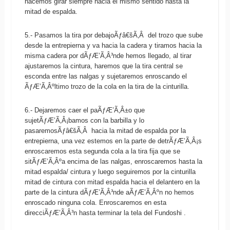
hacemos girar siempre hacia el mismo sentido hasta la
mitad de espalda.
5.- Pasamos la tira por debajoÃƒâ€šÃ‚Â del trozo que sube
desde la entrepierna y va hacia la cadera y tiramos hacia la
misma cadera por dÃƒÆ’Ã‚Â³nde hemos llegado, al tirar
ajustaremos la cintura, haremos que la tira central se
esconda entre las nalgas y sujetaremos enroscando el
ÃƒÆ’Ã‚Âºltimo trozo de la cola en la tira de la cinturilla.
6.- Dejaremos caer el paÃƒÆ’Ã‚Â±o que
sujetÃƒÆ’Ã‚Â¡bamos con la barbilla y lo
pasaremosÃƒâ€šÃ‚Â hacia la mitad de espalda por la
entrepierna, una vez estemos en la parte de detrÃƒÆ’Ã‚Â¡s
enroscaremos esta segunda cola a la tira fija que se
sitÃƒÆ’Ã‚Âºa encima de las nalgas, enroscaremos hasta la
mitad espalda/ cintura y luego seguiremos por la cinturilla
mitad de cintura con mitad espalda hacia el delantero en la
parte de la cintura dÃƒÆ’Ã‚Â³nde aÃƒÆ’Ã‚Âºn no hemos
enroscado ninguna cola. Enroscaremos en esta
direcciÃƒÆ’Ã‚Â³n hasta terminar la tela del Fundoshi .