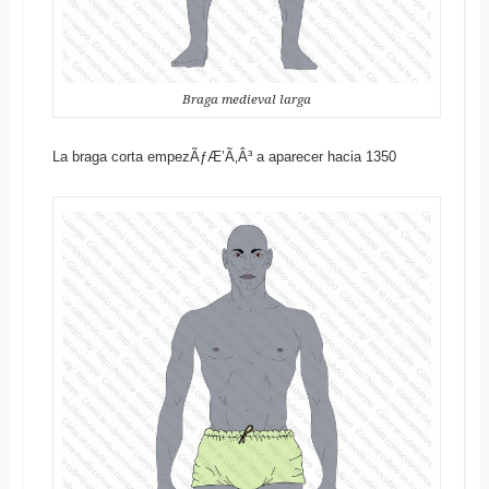
Braga medieval larga
La braga corta empezÃƒÆ’Ã‚Â³ a aparecer hacia 1350