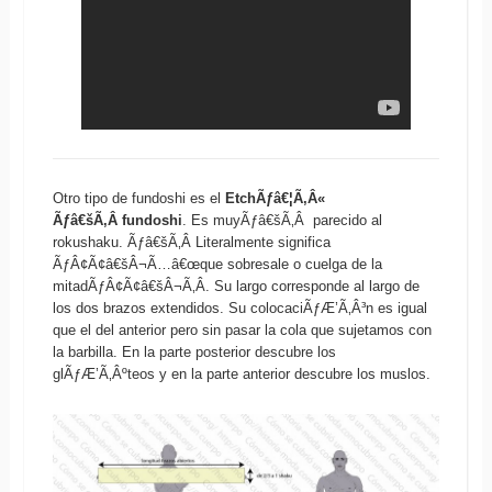
Otro tipo de fundoshi es el
EtchÃƒâ€¦Ã‚Â«
Ãƒâ€šÃ‚Â fundoshi
. Es muyÃƒâ€šÃ‚Â parecido al
rokushaku. Ãƒâ€šÃ‚Â Literalmente significa
ÃƒÂ¢Ã¢â€šÂ¬Ã…â€œque sobresale o cuelga de la
mitadÃƒÂ¢Ã¢â€šÂ¬Ã‚Â. Su largo corresponde al largo de
los dos brazos extendidos. Su colocaciÃƒÆ’Ã‚Â³n es igual
que el del anterior pero sin pasar la cola que sujetamos con
la barbilla. En la parte posterior descubre los
glÃƒÆ’Ã‚Âºteos y en la parte anterior descubre los muslos.