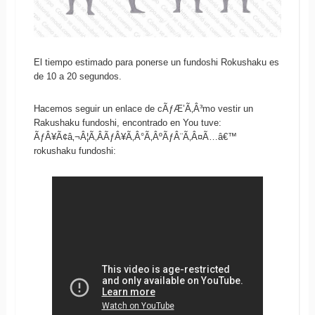
El tiempo estimado para ponerse un fundoshi Rokushaku es
de 10 a 20 segundos.
Hacemos seguir un enlace de cÃƒÆ’Ã‚Â³mo vestir un
Rakushaku fundoshi, encontrado en You tuve:
ÃƒÂ¥Ã¢â‚¬Â¦Ã‚Â­ÃƒÂ¥Ã‚Â°Ã‚ÂºÃƒÂ¨Ã‚Â¤Ã…â€™
rokushaku fundoshi: