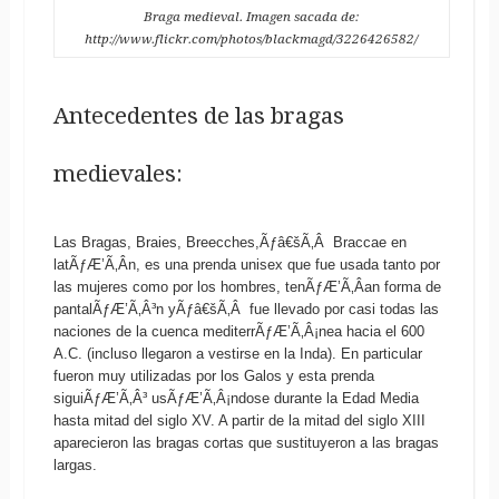
Braga medieval. Imagen sacada de:
http://www.flickr.com/photos/blackmagd/3226426582/
Antecedentes de las bragas
medievales:
Las Bragas, Braies, Breecches,Ãƒâ€šÃ‚Â Braccae en
latÃƒÆ’Ã‚Â­n, es una prenda unisex que fue usada tanto por
las mujeres como por los hombres, tenÃƒÆ’Ã‚Â­an forma de
pantalÃƒÆ’Ã‚Â³n yÃƒâ€šÃ‚Â fue llevado por casi todas las
naciones de la cuenca mediterrÃƒÆ’Ã‚Â¡nea hacia el 600
A.C. (incluso llegaron a vestirse en la Inda). En particular
fueron muy utilizadas por los Galos y esta prenda
siguiÃƒÆ’Ã‚Â³ usÃƒÆ’Ã‚Â¡ndose durante la Edad Media
hasta mitad del siglo XV. A partir de la mitad del siglo XIII
aparecieron las bragas cortas que sustituyeron a las bragas
largas.