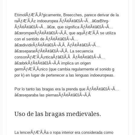
EtimolÃƒÆ’Ã‚Â³gicamente, Breecches, parece derivar de la
raÃƒÆ’Ã‚Â­z indoeuropea ÃƒÂ¢Ã¢â€šÂ¬Ã…â€œBhrg-
ÃƒÂ¢Ã¢â€šÂ¬Ã…â€œ, que significa ÃƒÂ¢Ã¢â€šÂ¬Ã…
â€œromperÃƒÂ¢Ã¢â€šÂ¬Ã‚Â, que aquÃƒÆ’Ã‚Â­ se utiliza
con el sentido de ÃƒÂ¢Ã¢â€šÂ¬Ã…
â€œdividirÃƒÂ¢Ã¢â€šÂ¬Ã‚Â, ÃƒÂ¢Ã¢â€šÂ¬Ã…
â€œsepararÃƒÂ¢Ã¢â€šÂ¬Ã‚Â. La secuencia
consonÃƒÆ’Ã‚Â¡nticaÃƒâ€šÃ‚Â ÃƒÂ¢Ã¢â€šÂ¬Ã…
â€œbrkÃƒÂ¢Ã¢â€šÂ¬Ã‚Â implica un origen
germÃƒÆ’Ã‚Â¡nico (que cambia regularmente el sonido g
por k) en lugar de pertenecer a las lenguas indoeuropeas.
Por lo tanto las bragas era la prenda que ÃƒÂ¢Ã¢â€šÂ¬Ã…
â€œseparaba las piernasÃƒÂ¢Ã¢â€šÂ¬Ã‚Â
Uso de las bragas medievales.
La lencerÃƒÆ’Ã‚Â­a o ropa interior era considerada como