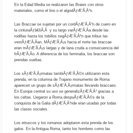
En la Edad Media se realizaron las Braies con otros
materiales, como el lino o el algodÃƒÆ’Ã‚Â³n.
Las Braccae se sujetan por un cordÃƒÆ’Ã‚Â³n de cuero en
la cinturaÃƒâ€šÃ‚Â y su largo varÃƒÆ’Ã‚Â­a desde las
rodillas hasta los tobillos segÃƒÆ’Ã‚Âºn que tribus las
vestÃƒÆ’Ã‚Â­an. MÃƒÆ’Ã‚Â¡s hacia el norte las braccae
eran mÃƒÆ’Ã‚Â¡s largas y de lana cruda a consecuencia del
frÃƒÆ’Ã‚Â­o. A diferencia de los feminalia, los braccae son
prendas sueltas.
Los sÃƒÆ’Ã‚Â¡rmatas tambiÃƒÆ’Ã‚Â©n utilizaron esta
prenda, en la columna de Trajano monumento de Roma
aparecen un grupo de sÃƒÆ’Ã‚Â¡rmatas llevando braccaes.
En Europa central su uso se generalizÃƒÆ’Ã‚Â³ gracias a
los celtas. Llegaron a Roma despuÃƒÆ’Ã‚Â©s de la
conquista de la Galia dÃƒÆ’Ã‚Â³nde eran usadas por todas
las clases sociales.
Los etruscos y los romanos adoptaron esta prenda de los
galos. En la Antigua Roma, tanto los hombres como las