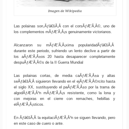
Imagen de Wikipedia
Las polainas son,Ãƒâ€šÃ‚Â con el corsÃƒÆ’Ã‚Â©, uno de
los complementos mÃƒÆ’Ã‚Â¡s genuinamente victorianos.
Alcanzaron su mÃƒÆ’Ã‚Â¡xima popularidadÃƒâ€šÃ‚Â
durante este periodo, sufriendo un lento declive a partir de
los aÃƒÆ’Ã‚Â±os 20 hasta desaparecer completamente
despuÃƒÆ’Ã‚Â©s de la II Guerra Mundial
Las polainas cortas, de media caÃƒÆ’Ã‚Â±a y altas
seÃƒâ€šÃ‚Â siguieron llevando en el ejÃƒÆ’Ã‚Â©rcito hasta
el siglo XX, sustituyendo el paÃƒÆ’Ã‚Â±o por la trama de
algodÃƒÆ’Ã‚Â³n mÃƒÆ’Ã‚Â¡s resistente, como la lona y
con mejoras en el cierre con remaches, hebillas y
elÃƒÆ’Ã‚Â¡sticos.
En Ãƒâ€šÃ‚Â la equitaciÃƒÆ’Ã‚Â³n se siguen llevando, pero
en este caso de cuero o ante.