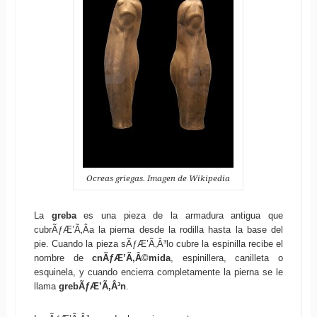
Ocreas griegas. Imagen de Wikipedia
La
greba
es una pieza de la armadura antigua que
cubrÃƒÆ’Ã‚Â­a la pierna desde la rodilla hasta la base del
pie. Cuando la pieza sÃƒÆ’Ã‚Â³lo cubre la espinilla recibe el
nombre de
cnÃƒÆ’Ã‚Â©mida
, espinillera, canilleta o
esquinela, y cuando encierra completamente la pierna se le
llama
grebÃƒÆ’Ã‚Â³n
.