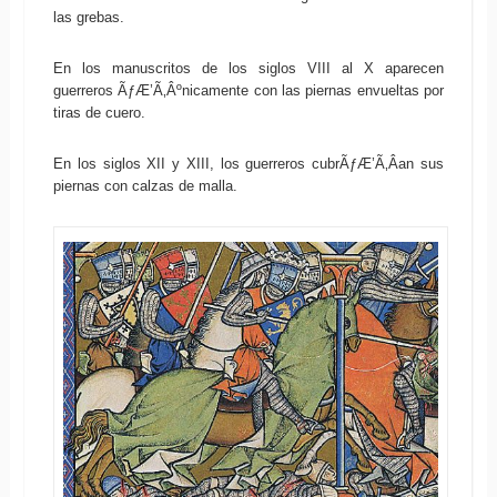
las grebas.
En los manuscritos de los siglos VIII al X aparecen
guerreros ÃƒÆ’Ã‚Âºnicamente con las piernas envueltas por
tiras de cuero.
En los siglos XII y XIII, los guerreros cubrÃƒÆ’Ã‚Â­an sus
piernas con calzas de malla.