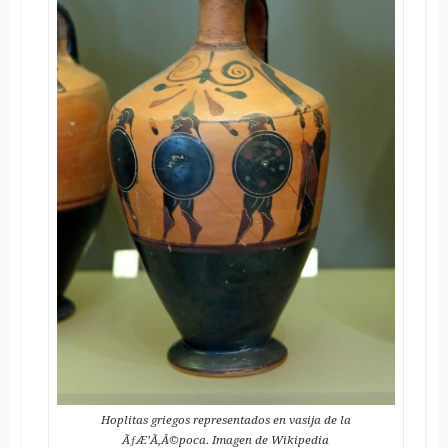
Hoplitas griegos representados en vasija de la
ÃƒÆ’Ã‚Â©poca. Imagen de Wikipedia