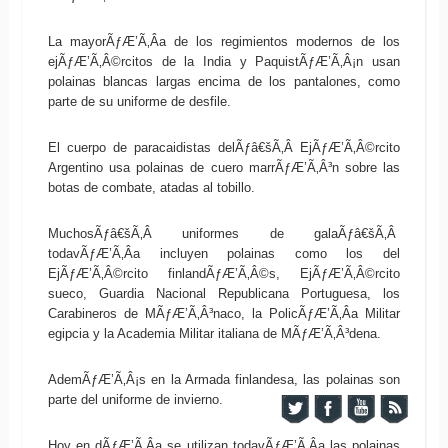
La mayorÃƒÆ’Ã‚Â­a de los regimientos modernos de los
ejÃƒÆ’Ã‚Â©rcitos de la India y PaquistÃƒÆ’Ã‚Â¡n usan
polainas blancas largas encima de los pantalones, como
parte de su uniforme de desfile.
El cuerpo de paracaidistas delÃƒâ€šÃ‚Â EjÃƒÆ’Ã‚Â©rcito
Argentino usa polainas de cuero marrÃƒÆ’Ã‚Â³n sobre las
botas de combate, atadas al tobillo.
MuchosÃƒâ€šÃ‚Â uniformes de galaÃƒâ€šÃ‚Â
todavÃƒÆ’Ã‚Â­a incluyen polainas como los del
EjÃƒÆ’Ã‚Â©rcito finlandÃƒÆ’Ã‚Â©s, EjÃƒÆ’Ã‚Â©rcito
sueco, Guardia Nacional Republicana Portuguesa, los
Carabineros de MÃƒÆ’Ã‚Â³naco, la PolicÃƒÆ’Ã‚Â­a Militar
egipcia y la Academia Militar italiana de MÃƒÆ’Ã‚Â³dena.
AdemÃƒÆ’Ã‚Â¡s en la Armada finlandesa, las polainas son
parte del uniforme de invierno.
Hoy en dÃƒÆ’Ã‚Â­a se utilizan todavÃƒÆ’Ã‚Â­a las polainas