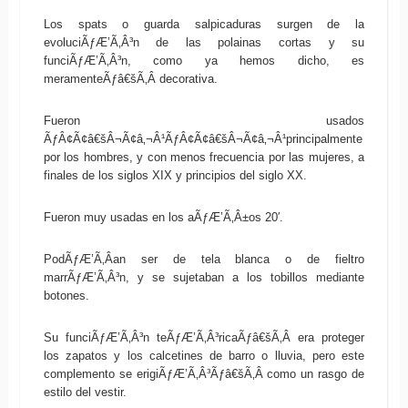
Los spats o guarda salpicaduras surgen de la
evoluciÃƒÆ’Ã‚Â³n de las polainas cortas y su
funciÃƒÆ’Ã‚Â³n, como ya hemos dicho, es
meramenteÃƒâ€šÃ‚Â decorativa.
Fueron usados
ÃƒÂ¢Ã¢â€šÂ¬Ã¢â‚¬Â¹ÃƒÂ¢Ã¢â€šÂ¬Ã¢â‚¬Â¹principalmente
por los hombres, y con menos frecuencia por las mujeres, a
finales de los siglos XIX y principios del siglo XX.
Fueron muy usadas en los aÃƒÆ’Ã‚Â±os 20′.
PodÃƒÆ’Ã‚Â­an ser de tela blanca o de fieltro
marrÃƒÆ’Ã‚Â³n, y se sujetaban a los tobillos mediante
botones.
Su funciÃƒÆ’Ã‚Â³n teÃƒÆ’Ã‚Â³ricaÃƒâ€šÃ‚Â era proteger
los zapatos y los calcetines de barro o lluvia, pero este
complemento se erigiÃƒÆ’Ã‚Â³Ãƒâ€šÃ‚Â como un rasgo de
estilo del vestir.