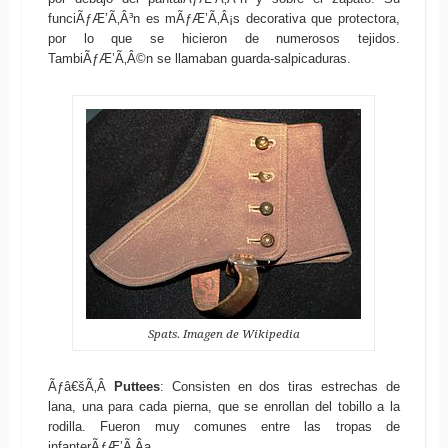
funciÃƒÆ’Ã‚Â³n es mÃƒÆ’Ã‚Â¡s decorativa que protectora,
por lo que se hicieron de numerosos tejidos.
TambiÃƒÆ’Ã‚Â©n se llamaban guarda-salpicaduras.
Spats. Imagen de Wikipedia
Ãƒâ€šÃ‚Â
Puttees
: Consisten en dos tiras estrechas de
lana, una para cada pierna, que se enrollan del tobillo a la
rodilla. Fueron muy comunes entre las tropas de
infanterÃƒÆ’Ã‚Â­a.