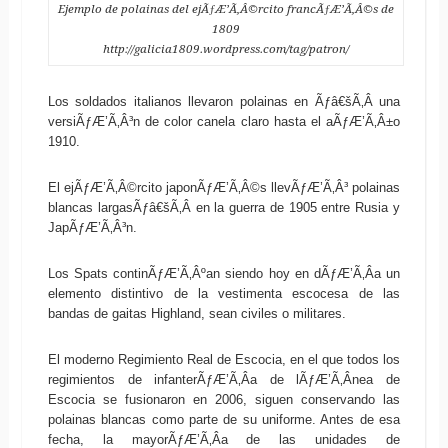
Ejemplo de polainas del ejÃƒÆ’Ã‚Â©rcito francÃƒÆ’Ã‚Â©s de
1809
http://galicia1809.wordpress.com/tag/patron/
Los soldados italianos llevaron polainas en Ãƒâ€šÃ‚Â una
versiÃƒÆ’Ã‚Â³n de color canela claro hasta el aÃƒÆ’Ã‚Â±o
1910.
El ejÃƒÆ’Ã‚Â©rcito japonÃƒÆ’Ã‚Â©s llevÃƒÆ’Ã‚Â³ polainas
blancas largasÃƒâ€šÃ‚Â en la guerra de 1905 entre Rusia y
JapÃƒÆ’Ã‚Â³n.
Los Spats continÃƒÆ’Ã‚Âºan siendo hoy en dÃƒÆ’Ã‚Â­a un
elemento distintivo de la vestimenta escocesa de las
bandas de gaitas Highland, sean civiles o militares.
El moderno Regimiento Real de Escocia, en el que todos los
regimientos de infanterÃƒÆ’Ã‚Â­a de lÃƒÆ’Ã‚Â­nea de
Escocia se fusionaron en 2006, siguen conservando las
polainas blancas como parte de su uniforme. Antes de esa
fecha, la mayorÃƒÆ’Ã‚Â­a de las unidades de