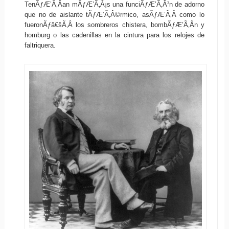
TenÃƒÆ’Ã‚Â­an mÃƒÆ’Ã‚Â¡s una funciÃƒÆ’Ã‚Â³n de adorno
que no de aislante tÃƒÆ’Ã‚Â©rmico, asÃƒÆ’Ã‚Â­ como lo
fueronÃƒâ€šÃ‚Â los sombreros chistera, bombÃƒÆ’Ã‚Â­n y
homburg o las cadenillas en la cintura para los relojes de
faltriquera.