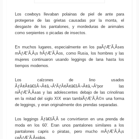
Los cowboys llevaban polainas de piel de ante para
protegerse de las grietas causadas por la monta, el
desgaste de los pantalones, y mordeduras de animales
como serpientes o picadas de insectos.
En muchos lugares, especialmente en los paÃƒÆ’Ã‚Â­ses
mÃƒÆ’Ã‚Â¡s frÃƒÆ’Ã‚Â­os, como Rusia, los hombres y las
mujeres continuaron usando leggings de lana hasta los
tiempos modernos.
Los calzones de lino usados
ÃƒÂ¢Ã¢â€šÂ¬Ã¢â‚¬Â¹ÃƒÂ¢Ã¢â€šÂ¬Ã¢â‚¬Â¹por las
niÃƒÆ’Ã‚Â±as y las adolescentes debajo de las crinolinas
en la mitad del siglo XIX eran tambiÃƒÆ’Ã‚Â©n una forma
de leggings, y eran originalmente dos prendas separadas.
Los leggings Ãƒâ€šÃ‚Â se convirtieron en una prenda de
moda en los 60′. Eran unos pantalones similares a los
pantalones capris o piratas, pero mucho mÃƒÆ’Ã‚Â¡s
ceÃƒÆ’Ã‚Â±idos.