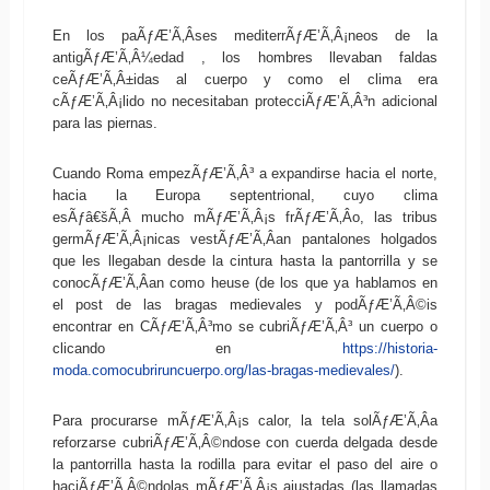
En los paÃƒÆ’Ã‚Â­ses mediterrÃƒÆ’Ã‚Â¡neos de la
antigÃƒÆ’Ã‚Â¼edad , los hombres llevaban faldas
ceÃƒÆ’Ã‚Â±idas al cuerpo y como el clima era
cÃƒÆ’Ã‚Â¡lido no necesitaban protecciÃƒÆ’Ã‚Â³n adicional
para las piernas.
Cuando Roma empezÃƒÆ’Ã‚Â³ a expandirse hacia el norte,
hacia la Europa septentrional, cuyo clima
esÃƒâ€šÃ‚Â mucho mÃƒÆ’Ã‚Â¡s frÃƒÆ’Ã‚Â­o, las tribus
germÃƒÆ’Ã‚Â¡nicas vestÃƒÆ’Ã‚Â­an pantalones holgados
que les llegaban desde la cintura hasta la pantorrilla y se
conocÃƒÆ’Ã‚Â­an como heuse (de los que ya hablamos en
el post de las bragas medievales y podÃƒÆ’Ã‚Â©is
encontrar en CÃƒÆ’Ã‚Â³mo se cubriÃƒÆ’Ã‚Â³ un cuerpo o
clicando en
https://historia-
moda.comocubriruncuerpo.org/las-bragas-medievales/
).
Para procurarse mÃƒÆ’Ã‚Â¡s calor, la tela solÃƒÆ’Ã‚Â­a
reforzarse cubriÃƒÆ’Ã‚Â©ndose con cuerda delgada desde
la pantorrilla hasta la rodilla para evitar el paso del aire o
haciÃƒÆ’Ã‚Â©ndolas mÃƒÆ’Ã‚Â¡s ajustadas (las llamadas