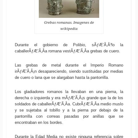
Grebas romanas. Imagenes de
wikipedia
Durante el gobierno de Polibio, sÃƒÆ’Ã‚Â³lo la
caballerÃƒÆ’Ã‚Â­a romana vestÃƒÆ’Ã‚Â­a grebas de cuero.
Las grebas de metal durante el Imperio Romano
irÃƒÆ’Ã‚Â¡n desapareciendo, siendo sustituidas por medias
de cuero o lana que se alargaban hasta la pantorrilla.
Los gladiadores romanos la llevaban en una pierna, la
derecha o izquierda y era mÃƒÆ’Ã‚Â¡s grande que la de los
soldados de caballerÃƒÆ’Ã‚Â­a. CubrÃƒÆ’Ã‚Â­a medio muslo
y se sujetaba al tobillo y a la pierna por debajo de la
pantorrilla con correas pasadas por anillas que se
encontraban en los bordes.
Durante la Edad Media no existe ninguna referencia sobre