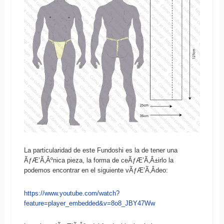
La particularidad de este Fundoshi es la de tener una
ÃƒÆ’Ã‚Âºnica pieza, la forma de ceÃƒÆ’Ã‚Â±irlo la
podemos encontrar en el siguiente vÃƒÆ’Ã‚Â­deo:
https://www.youtube.com/watch?
feature=player_embedded&v=8o8_JBY47Ww