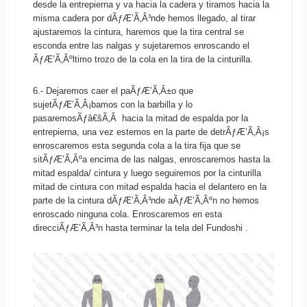
desde la entrepierna y va hacia la cadera y tiramos hacia la
misma cadera por dÃƒÆ’Ã‚Â³nde hemos llegado, al tirar
ajustaremos la cintura, haremos que la tira central se
esconda entre las nalgas y sujetaremos enroscando el
ÃƒÆ’Ã‚Âºltimo trozo de la cola en la tira de la cinturilla.
6.- Dejaremos caer el paÃƒÆ’Ã‚Â±o que
sujetÃƒÆ’Ã‚Â¡bamos con la barbilla y lo
pasaremosÃƒâ€šÃ‚Â hacia la mitad de espalda por la
entrepierna, una vez estemos en la parte de detrÃƒÆ’Ã‚Â¡s
enroscaremos esta segunda cola a la tira fija que se
sitÃƒÆ’Ã‚Âºa encima de las nalgas, enroscaremos hasta la
mitad espalda/ cintura y luego seguiremos por la cinturilla
mitad de cintura con mitad espalda hacia el delantero en la
parte de la cintura dÃƒÆ’Ã‚Â³nde aÃƒÆ’Ã‚Âºn no hemos
enroscado ninguna cola. Enroscaremos en esta
direcciÃƒÆ’Ã‚Â³n hasta terminar la tela del Fundoshi .