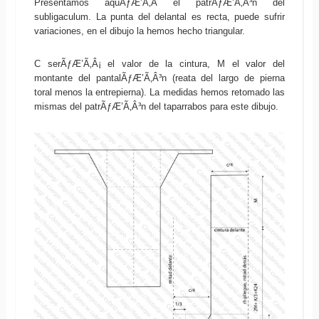
Presentamos aquÃƒÆ’Ã‚Â­ el patrÃƒÆ’Ã‚Â³n del
subligaculum. La punta del delantal es recta, puede sufrir
variaciones, en el dibujo la hemos hecho triangular.
C serÃƒÆ’Ã‚Â¡ el valor de la cintura, M el valor del
montante del pantalÃƒÆ’Ã‚Â³n (reata del largo de pierna
toral menos la entrepierna). La medidas hemos retomado las
mismas del patrÃƒÆ’Ã‚Â³n del taparrabos para este dibujo.