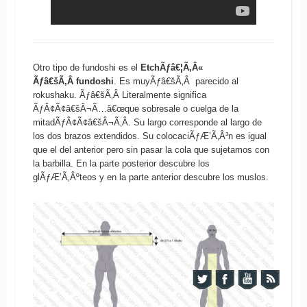
Otro tipo de fundoshi es el
EtchÃƒâ€¦Ã‚Â«
Ãƒâ€šÃ‚Â fundoshi
. Es muyÃƒâ€šÃ‚Â parecido al
rokushaku. Ãƒâ€šÃ‚Â Literalmente significa
ÃƒÂ¢Ã¢â€šÂ¬Ã…â€œque sobresale o cuelga de la
mitadÃƒÂ¢Ã¢â€šÂ¬Ã‚Â. Su largo corresponde al largo de
los dos brazos extendidos. Su colocaciÃƒÆ’Ã‚Â³n es igual
que el del anterior pero sin pasar la cola que sujetamos con
la barbilla. En la parte posterior descubre los
glÃƒÆ’Ã‚Âºteos y en la parte anterior descubre los muslos.