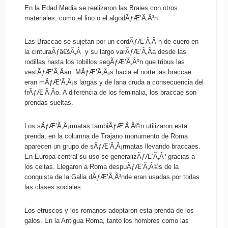
En la Edad Media se realizaron las Braies con otros
materiales, como el lino o el algodÃƒÆ’Ã‚Â³n.
Las Braccae se sujetan por un cordÃƒÆ’Ã‚Â³n de cuero en
la cinturaÃƒâ€šÃ‚Â y su largo varÃƒÆ’Ã‚Â­a desde las
rodillas hasta los tobillos segÃƒÆ’Ã‚Âºn que tribus las
vestÃƒÆ’Ã‚Â­an. MÃƒÆ’Ã‚Â¡s hacia el norte las braccae
eran mÃƒÆ’Ã‚Â¡s largas y de lana cruda a consecuencia del
frÃƒÆ’Ã‚Â­o. A diferencia de los feminalia, los braccae son
prendas sueltas.
Los sÃƒÆ’Ã‚Â¡rmatas tambiÃƒÆ’Ã‚Â©n utilizaron esta
prenda, en la columna de Trajano monumento de Roma
aparecen un grupo de sÃƒÆ’Ã‚Â¡rmatas llevando braccaes.
En Europa central su uso se generalizÃƒÆ’Ã‚Â³ gracias a
los celtas. Llegaron a Roma despuÃƒÆ’Ã‚Â©s de la
conquista de la Galia dÃƒÆ’Ã‚Â³nde eran usadas por todas
las clases sociales.
Los etruscos y los romanos adoptaron esta prenda de los
galos. En la Antigua Roma, tanto los hombres como las