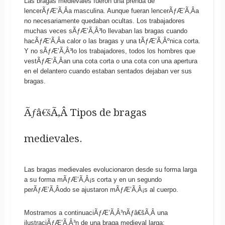
Las bragas medievales fueron una prenda de
lencerÃƒÆ’Ã‚Â­a masculina. Aunque fueran lencerÃƒÆ’Ã‚Â­a
no necesariamente quedaban ocultas. Los trabajadores
muchas veces sÃƒÆ’Ã‚Â³lo llevaban las bragas cuando
hacÃƒÆ’Ã‚Â­a calor o las bragas y una tÃƒÆ’Ã‚Âºnica corta.
Y no sÃƒÆ’Ã‚Â³lo los trabajadores, todos los hombres que
vestÃƒÆ’Ã‚Â­an una cota corta o una cota con una apertura
en el delantero cuando estaban sentados dejaban ver sus
bragas.
Ãƒâ€šÃ‚Â Tipos de bragas
medievales.
Las bragas medievales evolucionaron desde su forma larga
a su forma mÃƒÆ’Ã‚Â¡s corta y en un segundo
perÃƒÆ’Ã‚Â­odo se ajustaron mÃƒÆ’Ã‚Â¡s al cuerpo.
Mostramos a continuaciÃƒÆ’Ã‚Â³nÃƒâ€šÃ‚Â una
ilustraciÃƒÆ’Ã‚Â³n de una braga medieval larga: