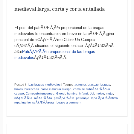
medieval larga, corta y corta entallada
El post del patrÃƒÆ’Ã‚Â³n proporcional de la bragas
medievales lo encontrareis en breve en la pÃƒÆ’Ã‚Â¡gina
principal de «CÃƒÆ’Ã‚Â³mo Cubrir Un Cuerpo»
oÃƒâ€šÃ‚Â clicando el siguiente enlace: ÃƒÂ¢Ã¢â€šÂ¬Ã…
â€œ
PatrÃƒÆ’Ã‚Â³n proporcional de las bragas
medievales
ÃƒÂ¢Ã¢â€šÂ¬Ã‚Â.
Posted in
Las bragas medievales
|
Tagged
acirester
,
braccae
,
bragas
,
braies
,
breecches
,
como cubrir un cuerpo
,
como se cubriÃƒÆ’Ã‚Â³ un
cuerpo
,
Comocubriruncuerpo
,
Gxordi
,
hombre
,
infantil
,
Jol
,
molde
,
mujer
,
niÃƒÆ’Ã‚Â±a
,
niÃƒÆ’Ã‚Â±o
,
patrÃƒÆ’Ã‚Â³n
,
patronaje
,
ropa ÃƒÆ’Ã‚Â­ntima
,
ropa interior
,
seÃƒÆ’Ã‚Â±ora
|
Leave a comment