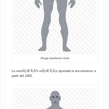
Braga medieval corta
La versiÃƒÆ’Ã‚Â³n mÃƒÆ’Ã‚Â¡s ajustada la encontramos a
partir del 1400.