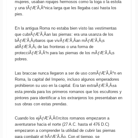
mujeres, usaban ropajes hermosos como la toga o la estola
y una tÃƒÆ’Ã‚Âºnica larga que les llegaba casi hasta los
pies.
En la antigua Roma no estaba bien visto las vestimentas
que cubrÃƒÆ’Ã‚Â­an las piernas: era una usanza de los
bÃƒÆ’Ã‚Â¡rbaros que vivÃƒÆ’Ã‚Â­an mÃƒÆ’Ã‚Â¡s
allÃƒÆ’Ã‚Â¡ de las fronteras o una forma de
protecciÃƒÆ’Ã‚Â³n para las piernas de los mÃƒÆ’Ã‚Â¡s
pobres.
Las braccae nunca llegaron a ser de uso comÃƒÆ’Ã‚Âºn en
Roma, la capital del Imperio, incluso algunos emperadores
prohibieron su uso en la capital. Era tan extraÃƒÆ’Ã‚Â±a
esta prenda para los primeros romanos que los escultores y
pintores para identificar a los extranjeros los presentaban en
sus obras con estas prendas.
Cuando los ejÃƒÆ’Ã‚Â©rcitos romanos empezaron a
aventurarse hacia el norte (27 A.C. hasta el 476 D.C)
empezaron a comprender la utilidad de cubrir las piernas
para combatir el frÃƒÆ’Ã‚Â­o. Con el tiempo, se