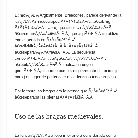
EtimolÃƒÆ’Ã‚Â³gicamente, Breecches, parece derivar de la
raÃƒÆ’Ã‚Â­z indoeuropea ÃƒÂ¢Ã¢â€šÂ¬Ã…â€œBhrg-
ÃƒÂ¢Ã¢â€šÂ¬Ã…â€œ, que significa ÃƒÂ¢Ã¢â€šÂ¬Ã…
â€œromperÃƒÂ¢Ã¢â€šÂ¬Ã‚Â, que aquÃƒÆ’Ã‚Â­ se utiliza
con el sentido de ÃƒÂ¢Ã¢â€šÂ¬Ã…
â€œdividirÃƒÂ¢Ã¢â€šÂ¬Ã‚Â, ÃƒÂ¢Ã¢â€šÂ¬Ã…
â€œsepararÃƒÂ¢Ã¢â€šÂ¬Ã‚Â. La secuencia
consonÃƒÆ’Ã‚Â¡nticaÃƒâ€šÃ‚Â ÃƒÂ¢Ã¢â€šÂ¬Ã…
â€œbrkÃƒÂ¢Ã¢â€šÂ¬Ã‚Â implica un origen
germÃƒÆ’Ã‚Â¡nico (que cambia regularmente el sonido g
por k) en lugar de pertenecer a las lenguas indoeuropeas.
Por lo tanto las bragas era la prenda que ÃƒÂ¢Ã¢â€šÂ¬Ã…
â€œseparaba las piernasÃƒÂ¢Ã¢â€šÂ¬Ã‚Â
Uso de las bragas medievales.
La lencerÃƒÆ’Ã‚Â­a o ropa interior era considerada como