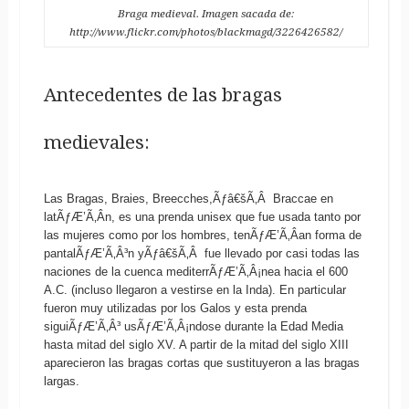
Braga medieval. Imagen sacada de:
http://www.flickr.com/photos/blackmagd/3226426582/
Antecedentes de las bragas
medievales:
Las Bragas, Braies, Breecches,Ãƒâ€šÃ‚Â Braccae en
latÃƒÆ’Ã‚Â­n, es una prenda unisex que fue usada tanto por
las mujeres como por los hombres, tenÃƒÆ’Ã‚Â­an forma de
pantalÃƒÆ’Ã‚Â³n yÃƒâ€šÃ‚Â fue llevado por casi todas las
naciones de la cuenca mediterrÃƒÆ’Ã‚Â¡nea hacia el 600
A.C. (incluso llegaron a vestirse en la Inda). En particular
fueron muy utilizadas por los Galos y esta prenda
siguiÃƒÆ’Ã‚Â³ usÃƒÆ’Ã‚Â¡ndose durante la Edad Media
hasta mitad del siglo XV. A partir de la mitad del siglo XIII
aparecieron las bragas cortas que sustituyeron a las bragas
largas.