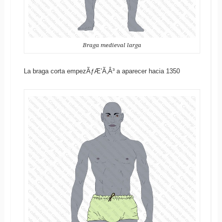
Braga medieval larga
La braga corta empezÃƒÆ’Ã‚Â³ a aparecer hacia 1350