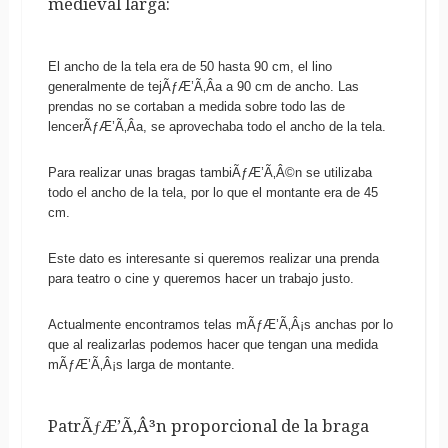
medieval larga:
El ancho de la tela era de 50 hasta 90 cm, el lino
generalmente de tejÃƒÆ’Ã‚Â­a a 90 cm de ancho. Las
prendas no se cortaban a medida sobre todo las de
lencerÃƒÆ’Ã‚Â­a, se aprovechaba todo el ancho de la tela.
Para realizar unas bragas tambiÃƒÆ’Ã‚Â©n se utilizaba
todo el ancho de la tela, por lo que el montante era de 45
cm.
Este dato es interesante si queremos realizar una prenda
para teatro o cine y queremos hacer un trabajo justo.
Actualmente encontramos telas mÃƒÆ’Ã‚Â¡s anchas por lo
que al realizarlas podemos hacer que tengan una medida
mÃƒÆ’Ã‚Â¡s larga de montante.
PatrÃƒÆ’Ã‚Â³n proporcional de la braga