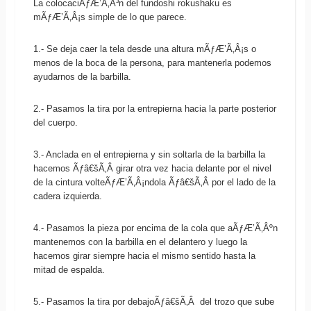
La colocaciÃƒÆ’Ã‚Â³n del fundoshi rokushaku es
mÃƒÆ’Ã‚Â¡s simple de lo que parece.
1.- Se deja caer la tela desde una altura mÃƒÆ’Ã‚Â¡s o
menos de la boca de la persona, para mantenerla podemos
ayudarnos de la barbilla.
2.- Pasamos la tira por la entrepierna hacia la parte posterior
del cuerpo.
3.- Anclada en el entrepierna y sin soltarla de la barbilla la
hacemos Ãƒâ€šÃ‚Â girar otra vez hacia delante por el nivel
de la cintura volteÃƒÆ’Ã‚Â¡ndola Ãƒâ€šÃ‚Â por el lado de la
cadera izquierda.
4.- Pasamos la pieza por encima de la cola que aÃƒÆ’Ã‚Âºn
mantenemos con la barbilla en el delantero y luego la
hacemos girar siempre hacia el mismo sentido hasta la
mitad de espalda.
5.- Pasamos la tira por debajoÃƒâ€šÃ‚Â del trozo que sube