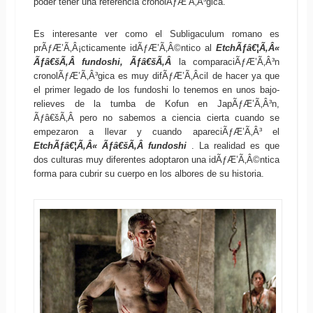
poder tener una referencia cronolÃƒÆ’Ã‚Â³gica.
Es interesante ver como el Subligaculum romano es
prÃƒÆ’Ã‚Â¡cticamente idÃƒÆ’Ã‚Â©ntico al
EtchÃƒâ€¦Ã‚Â«
Ãƒâ€šÃ‚Â fundoshi, Ãƒâ€šÃ‚Â
la comparaciÃƒÆ’Ã‚Â³n
cronolÃƒÆ’Ã‚Â³gica es muy difÃƒÆ’Ã‚Â­cil de hacer ya que
el primer legado de los fundoshi lo tenemos en unos bajo-
relieves de la tumba de Kofun en JapÃƒÆ’Ã‚Â³n,
Ãƒâ€šÃ‚Â pero no sabemos a ciencia cierta cuando se
empezaron a llevar y cuando apareciÃƒÆ’Ã‚Â³ el
EtchÃƒâ€¦Ã‚Â« Ãƒâ€šÃ‚Â fundoshi
. La realidad es que
dos culturas muy diferentes adoptaron una idÃƒÆ’Ã‚Â©ntica
forma para cubrir su cuerpo en los albores de su historia.