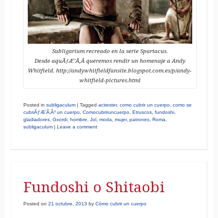
Subligarium recreado en la serie Spartacus.
Desde aquÃƒÆ’Ã‚Â­ queremos rendir un homenaje a Andy
Whitfield. http://andywhitfieldfansite.blogspot.com.es/p/andy-
whitfield-pictures.html
Posted in
subligaculum
|
Tagged
acirester
,
como cubrir un cuerpo
,
como se
cubriÃƒÆ’Ã‚Â³ un cuerpo
,
Comocubriruncuerpo
,
Etruscos
,
fundoshi
,
gladiadores
,
Gxordi
,
hombre
,
Jol
,
moda
,
mujer
,
patrones
,
Roma
,
subligaculum
|
Leave a comment
Fundoshi o Shitaobi
Posted on
21 octubre, 2013
by
Cómo cubrir un cuerpo