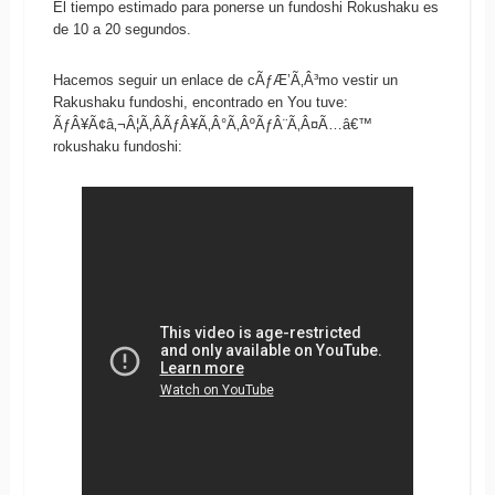
El tiempo estimado para ponerse un fundoshi Rokushaku es
de 10 a 20 segundos.
Hacemos seguir un enlace de cÃƒÆ’Ã‚Â³mo vestir un
Rakushaku fundoshi, encontrado en You tuve:
ÃƒÂ¥Ã¢â‚¬Â¦Ã‚Â­ÃƒÂ¥Ã‚Â°Ã‚ÂºÃƒÂ¨Ã‚Â¤Ã…â€™
rokushaku fundoshi: