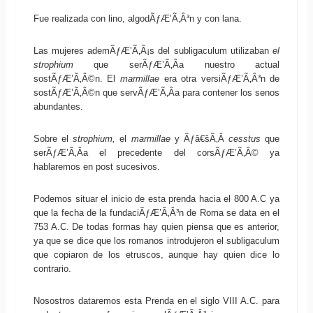
Fue realizada con lino, algodÃƒÆ’Ã‚Â³n y con lana.
Las mujeres ademÃƒÆ’Ã‚Â¡s del subligaculum utilizaban
el
strophium
que serÃƒÆ’Ã‚Â­a nuestro actual
sostÃƒÆ’Ã‚Â©n. El
marmillae
era otra versiÃƒÆ’Ã‚Â³n de
sostÃƒÆ’Ã‚Â©n que servÃƒÆ’Ã‚Â­a para contener los senos
abundantes.
Sobre el
strophium,
el
marmillae
y Ãƒâ€šÃ‚Â
cesstus
que
serÃƒÆ’Ã‚Â­a el precedente del corsÃƒÆ’Ã‚Â© ya
hablaremos en post sucesivos.
Podemos situar el inicio de esta prenda hacia el 800 A.C ya
que la fecha de la fundaciÃƒÆ’Ã‚Â³n de Roma se data en el
753 A.C. De todas formas hay quien piensa que es anterior,
ya que se dice que los romanos introdujeron el subligaculum
que copiaron de los etruscos, aunque hay quien dice lo
contrario.
Nosostros dataremos esta Prenda en el siglo VIII A.C. para