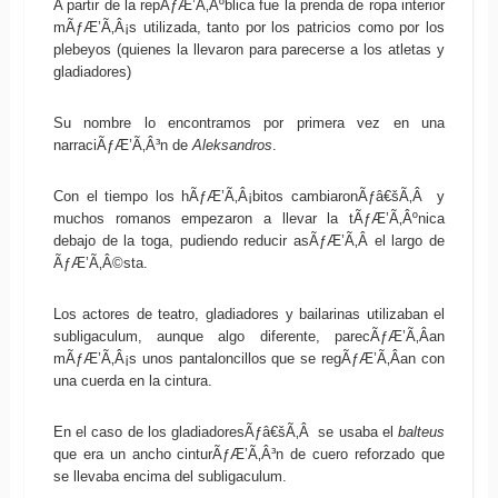
A partir de la repÃƒÆ’Ã‚Âºblica fue la prenda de ropa interior
mÃƒÆ’Ã‚Â¡s utilizada, tanto por los patricios como por los
plebeyos (quienes la llevaron para parecerse a los atletas y
gladiadores)
Su nombre lo encontramos por primera vez en una
narraciÃƒÆ’Ã‚Â³n de
Aleksandros
.
Con el tiempo los hÃƒÆ’Ã‚Â¡bitos cambiaronÃƒâ€šÃ‚Â y
muchos romanos empezaron a llevar la tÃƒÆ’Ã‚Âºnica
debajo de la toga, pudiendo reducir asÃƒÆ’Ã‚Â­ el largo de
ÃƒÆ’Ã‚Â©sta.
Los actores de teatro, gladiadores y bailarinas utilizaban el
subligaculum, aunque algo diferente, parecÃƒÆ’Ã‚Â­an
mÃƒÆ’Ã‚Â¡s unos pantaloncillos que se regÃƒÆ’Ã‚Â­an con
una cuerda en la cintura.
En el caso de los gladiadoresÃƒâ€šÃ‚Â se usaba el
balteus
que era un ancho cinturÃƒÆ’Ã‚Â³n de cuero reforzado que
se llevaba encima del subligaculum.