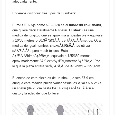
adecuadamente.
Podemos distinguir tres tipos de Fundoshi:
El mÃƒÆ’Ã‚Â¡s comÃƒÆ’Ã‚Âºn es el
fundoshi rokushaku
,
que quiere decir literalmente 6 shaku. El
shaku
es una
medida de longitud que se aproxima a nuestro pie y equivale
a 10/33 metros o 30.3Ãƒâ€šÃ‚Â centÃƒÆ’Ã‚Â­metros. Otra
medida de igual nombre,
shakuÃƒâ€šÃ‚Â
se utiliza
sÃƒÆ’Ã‚Â³lo para medir tejidos. Esta
ÃƒÆ’Ã‚ÂºltimaÃƒâ€šÃ‚Â equivale a 125/330 metros,
aproximadamente 37.9 centÃƒÆ’Ã‚Â­metrosÃƒâ€šÃ‚Â Por
lo que la pieza entera serÃƒÆ’Ã‚Â¡ de 37.9cm*6= 227,4cm.
El ancho de esta pieza es de un shaku, o sea 37.9 cm,
aunque esta medida puede variar desde los Ãƒâ€šÃ‚Â 2/3 a
un shaku (de 25 cm hasta los 36 cm) segÃƒÆ’Ã‚Âºn el
gusto y la edad del que lo lleve.