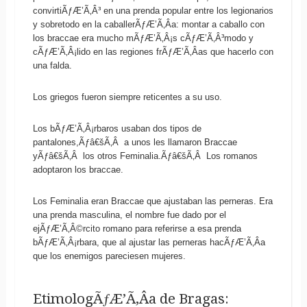
convirtiÃƒÆ’Ã‚Â³ en una prenda popular entre los legionarios
y sobretodo en la caballerÃƒÆ’Ã‚Â­a: montar a caballo con
los braccae era mucho mÃƒÆ’Ã‚Â¡s cÃƒÆ’Ã‚Â³modo y
cÃƒÆ’Ã‚Â¡lido en las regiones frÃƒÆ’Ã‚Â­as que hacerlo con
una falda.
Los griegos fueron siempre reticentes a su uso.
Los bÃƒÆ’Ã‚Â¡rbaros usaban dos tipos de
pantalones,Ãƒâ€šÃ‚Â a unos les llamaron Braccae
yÃƒâ€šÃ‚Â los otros Feminalia.Ãƒâ€šÃ‚Â Los romanos
adoptaron los braccae.
Los Feminalia eran Braccae que ajustaban las perneras. Era
una prenda masculina, el nombre fue dado por el
ejÃƒÆ’Ã‚Â©rcito romano para referirse a esa prenda
bÃƒÆ’Ã‚Â¡rbara, que al ajustar las perneras hacÃƒÆ’Ã‚Â­a
que los enemigos pareciesen mujeres.
EtimologÃƒÆ’Ã‚Â­a de Bragas: