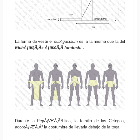
La forma de vestir el
subligaculum
es la la misma que la del
EtchÃƒâ€¦Ã‚Â« Ãƒâ€šÃ‚Â fundoshi .
Durante la RepÃƒÆ’Ã‚Âºblica, la familia de los Cetegos,
adoptÃƒÆ’Ã‚Â³ la costumbre de llevarla debajo de la toga.