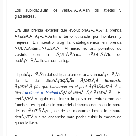
Los subligaculum los vestÃƒÆ’Ã‚Â­an los atletas y
gladiadores.
Era una prenda exterior que evolucionÃƒÆ’Ã‚Â³ a prenda
Ãƒâ€šÃ‚Â ÃƒÆ’Ã‚Â­ntima tanto utilizada por hombres y
mujeres. En nuestro blog la catalogaremos en prenda
ÃƒÆ’Ã‚Â­ntima.Ãƒâ€šÃ‚Â Al inicio no era permitido de
vestirlo con la tÃƒÆ’Ã‚Âºnica, sÃƒÆ’Ã‚Â³lo se
podÃƒÆ’Ã‚Â­a llevar con la toga.
El patrÃƒÆ’Ã‚Â³n del subligaculum es una variaciÃƒÆ’Ã‚Â³n
de la del
EtchÃƒâ€¦Ã‚Â« Ãƒâ€šÃ‚Â fundoshi
Ãƒâ€šÃ‚Â (del que hablamos en el post ÃƒÂ¢Ã¢â€šÂ¬Ã…
â€œ
Fundoshi o Shitaobi
ÃƒÂ¢Ã¢â€šÂ¬Ã‚Â
,
Ãƒâ€šÃ‚Â : El
rectÃƒÆ’Ã‚Â¡ngulo que forma la pieza de entrepierna del
fundhosi es igual en la parte del delantero como en la parte
del detrÃƒÆ’Ã‚Â¡s , desde el montante hasta la cintura
detrÃƒÆ’Ã‚Â¡s se ensancha para poder cubrir la cadera de
quien lo lleva.