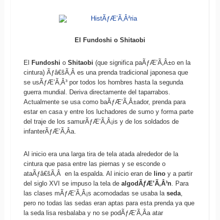
El Fundoshi o Shitaobi
El
Fundoshi
o
Shitaobi
(que significa paÃƒÆ’Ã‚Â±o en la
cintura)
Ãƒâ€šÃ‚Â es una prenda tradicional japonesa que
se usÃƒÆ’Ã‚Â³ por todos los hombres hasta la segunda
guerra mundial. Deriva directamente del taparrabos.
Actualmente se usa como baÃƒÆ’Ã‚Â±ador, prenda para
estar en casa y entre los luchadores de sumo y forma parte
del traje de los samurÃƒÆ’Ã‚Â¡is y de los soldados de
infanterÃƒÆ’Ã‚Â­a.
Al inicio era una larga tira de tela atada alrededor de la
cintura que pasa entre las piernas y se esconde o
ataÃƒâ€šÃ‚Â en la espalda. Al inicio eran de
lino
y a partir
del siglo XVI se impuso la tela de
algodÃƒÆ’Ã‚Â³n
. Para
las clases mÃƒÆ’Ã‚Â¡s acomodadas se usaba la
seda
,
pero no todas las sedas eran aptas para esta prenda ya que
la seda lisa resbalaba y no se podÃƒÆ’Ã‚Â­a atar