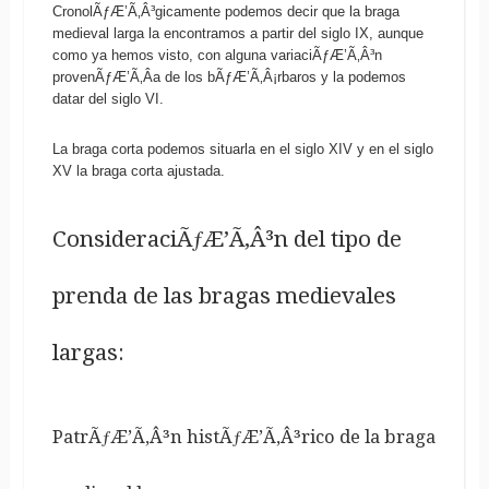
CronolÃƒÆ’Ã‚Â³gicamente podemos decir que la braga
medieval larga la encontramos a partir del siglo IX, aunque
como ya hemos visto, con alguna variaciÃƒÆ’Ã‚Â³n
provenÃƒÆ’Ã‚Â­a de los bÃƒÆ’Ã‚Â¡rbaros y la podemos
datar del siglo VI.
La braga corta podemos situarla en el siglo XIV y en el siglo
XV la braga corta ajustada.
ConsideraciÃƒÆ’Ã‚Â³n del tipo de
prenda de las bragas medievales
largas:
PatrÃƒÆ’Ã‚Â³n histÃƒÆ’Ã‚Â³rico de la braga