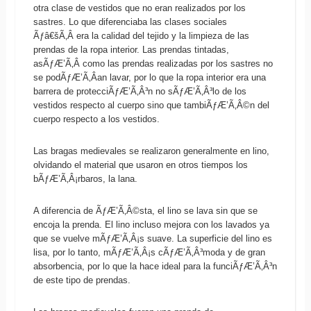
otra clase de vestidos que no eran realizados por los
sastres. Lo que diferenciaba las clases sociales
Ãƒâ€šÃ‚Â era la calidad del tejido y la limpieza de las
prendas de la ropa interior. Las prendas tintadas,
asÃƒÆ’Ã‚Â­ como las prendas realizadas por los sastres no
se podÃƒÆ’Ã‚Â­an lavar, por lo que la ropa interior era una
barrera de protecciÃƒÆ’Ã‚Â³n no sÃƒÆ’Ã‚Â³lo de los
vestidos respecto al cuerpo sino que tambiÃƒÆ’Ã‚Â©n del
cuerpo respecto a los vestidos.
Las bragas medievales se realizaron generalmente en lino,
olvidando el material que usaron en otros tiempos los
bÃƒÆ’Ã‚Â¡rbaros, la lana.
A diferencia de ÃƒÆ’Ã‚Â©sta, el lino se lava sin que se
encoja la prenda. El lino incluso mejora con los lavados ya
que se vuelve mÃƒÆ’Ã‚Â¡s suave. La superficie del lino es
lisa, por lo tanto, mÃƒÆ’Ã‚Â¡s cÃƒÆ’Ã‚Â³moda y de gran
absorbencia, por lo que la hace ideal para la funciÃƒÆ’Ã‚Â³n
de este tipo de prendas.