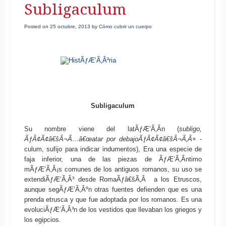
Subligaculum
Posted on
25 octubre, 2013
by
Cómo cubrir un cuerpo
Subligaculum
Su nombre viene del latÃƒÆ’Ã‚Â­n (
subligo,
ÃƒÂ¢Ã¢â€šÂ¬Ã…â€œatar por debajoÃƒÂ¢Ã¢â€šÂ¬Ã‚Â
+ -
culum, sufijo para indicar indumentos), Era una especie de
faja inferior, una de las piezas de ÃƒÆ’Ã‚Â­ntimo
mÃƒÆ’Ã‚Â¡s comunes de los antiguos romanos, su uso se
extendiÃƒÆ’Ã‚Â³ desde RomaÃƒâ€šÃ‚Â a los Etruscos,
aunque segÃƒÆ’Ã‚Âºn otras fuentes defienden que es una
prenda etrusca y que fue adoptada por los romanos. Es una
evoluciÃƒÆ’Ã‚Â³n de los vestidos que llevaban los griegos y
los egipcios.