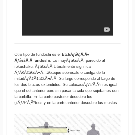
Otro tipo de fundoshi es el
EtchÃƒâ€¦Ã‚Â«
Ãƒâ€šÃ‚Â fundoshi
. Es muyÃƒâ€šÃ‚Â parecido al
rokushaku. Ãƒâ€šÃ‚Â Literalmente significa
ÃƒÂ¢Ã¢â€šÂ¬Ã…â€œque sobresale o cuelga de la
mitadÃƒÂ¢Ã¢â€šÂ¬Ã‚Â. Su largo corresponde al largo de
los dos brazos extendidos. Su colocaciÃƒÆ’Ã‚Â³n es igual
que el del anterior pero sin pasar la cola que sujetamos con
la barbilla. En la parte posterior descubre los
glÃƒÆ’Ã‚Âºteos y en la parte anterior descubre los muslos.