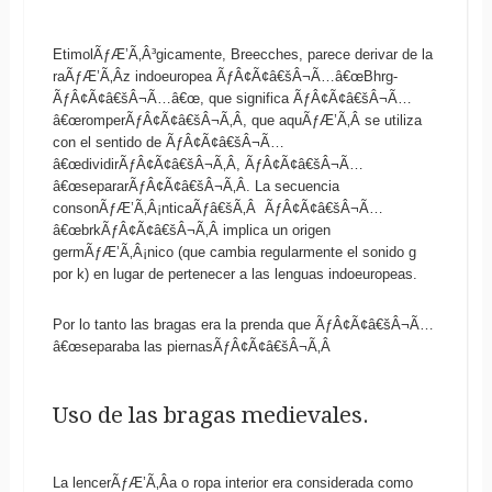
EtimolÃƒÆ’Ã‚Â³gicamente, Breecches, parece derivar de la
raÃƒÆ’Ã‚Â­z indoeuropea ÃƒÂ¢Ã¢â€šÂ¬Ã…â€œBhrg-
ÃƒÂ¢Ã¢â€šÂ¬Ã…â€œ, que significa ÃƒÂ¢Ã¢â€šÂ¬Ã…
â€œromperÃƒÂ¢Ã¢â€šÂ¬Ã‚Â, que aquÃƒÆ’Ã‚Â­ se utiliza
con el sentido de ÃƒÂ¢Ã¢â€šÂ¬Ã…
â€œdividirÃƒÂ¢Ã¢â€šÂ¬Ã‚Â, ÃƒÂ¢Ã¢â€šÂ¬Ã…
â€œsepararÃƒÂ¢Ã¢â€šÂ¬Ã‚Â. La secuencia
consonÃƒÆ’Ã‚Â¡nticaÃƒâ€šÃ‚Â ÃƒÂ¢Ã¢â€šÂ¬Ã…
â€œbrkÃƒÂ¢Ã¢â€šÂ¬Ã‚Â implica un origen
germÃƒÆ’Ã‚Â¡nico (que cambia regularmente el sonido g
por k) en lugar de pertenecer a las lenguas indoeuropeas.
Por lo tanto las bragas era la prenda que ÃƒÂ¢Ã¢â€šÂ¬Ã…
â€œseparaba las piernasÃƒÂ¢Ã¢â€šÂ¬Ã‚Â
Uso de las bragas medievales.
La lencerÃƒÆ’Ã‚Â­a o ropa interior era considerada como