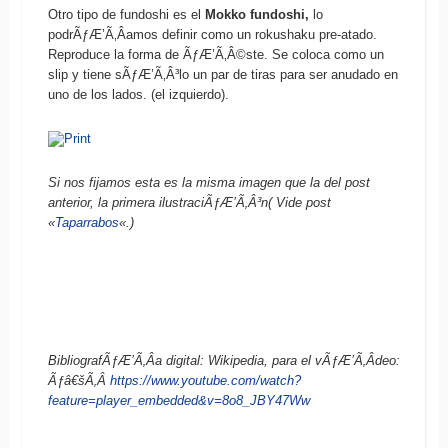
Otro tipo de fundoshi es el
Mokko fundoshi,
lo
podrÃƒÆ’Ã‚Â­amos definir como un rokushaku pre-atado.
Reproduce la forma de ÃƒÆ’Ã‚Â©ste. Se coloca como un
slip y tiene sÃƒÆ’Ã‚Â³lo un par de tiras para ser anudado en
uno de los lados. (el izquierdo).
Si nos fijamos esta es la misma imagen que la del post
anterior, la primera ilustraciÃƒÆ’Ã‚Â³n( Vide post
«
Taparrabos
«.)
BibliografÃƒÆ’Ã‚Â­a digital:
Wikipedia, para el vÃƒÆ’Ã‚Â­deo:
Ãƒâ€šÃ‚Â
https://www.youtube.com/watch?
feature=player_embedded&v=8o8_JBY47Ww