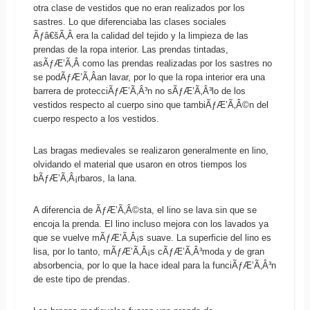
otra clase de vestidos que no eran realizados por los
sastres. Lo que diferenciaba las clases sociales
Ãƒâ€šÃ‚Â era la calidad del tejido y la limpieza de las
prendas de la ropa interior. Las prendas tintadas,
asÃƒÆ’Ã‚Â­ como las prendas realizadas por los sastres no
se podÃƒÆ’Ã‚Â­an lavar, por lo que la ropa interior era una
barrera de protecciÃƒÆ’Ã‚Â³n no sÃƒÆ’Ã‚Â³lo de los
vestidos respecto al cuerpo sino que tambiÃƒÆ’Ã‚Â©n del
cuerpo respecto a los vestidos.
Las bragas medievales se realizaron generalmente en lino,
olvidando el material que usaron en otros tiempos los
bÃƒÆ’Ã‚Â¡rbaros, la lana.
A diferencia de ÃƒÆ’Ã‚Â©sta, el lino se lava sin que se
encoja la prenda. El lino incluso mejora con los lavados ya
que se vuelve mÃƒÆ’Ã‚Â¡s suave. La superficie del lino es
lisa, por lo tanto, mÃƒÆ’Ã‚Â¡s cÃƒÆ’Ã‚Â³moda y de gran
absorbencia, por lo que la hace ideal para la funciÃƒÆ’Ã‚Â³n
de este tipo de prendas.