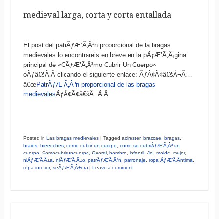
medieval larga, corta y corta entallada
El post del patrÃƒÆ’Ã‚Â³n proporcional de la bragas
medievales lo encontrareis en breve en la pÃƒÆ’Ã‚Â¡gina
principal de «CÃƒÆ’Ã‚Â³mo Cubrir Un Cuerpo»
oÃƒâ€šÃ‚Â clicando el siguiente enlace: ÃƒÂ¢Ã¢â€šÂ¬Ã…
â€œ
PatrÃƒÆ’Ã‚Â³n proporcional de las bragas
medievales
ÃƒÂ¢Ã¢â€šÂ¬Ã‚Â.
Posted in
Las bragas medievales
|
Tagged
acirester
,
braccae
,
bragas
,
braies
,
breecches
,
como cubrir un cuerpo
,
como se cubriÃƒÆ’Ã‚Â³ un
cuerpo
,
Comocubriruncuerpo
,
Gxordi
,
hombre
,
infantil
,
Jol
,
molde
,
mujer
,
niÃƒÆ’Ã‚Â±a
,
niÃƒÆ’Ã‚Â±o
,
patrÃƒÆ’Ã‚Â³n
,
patronaje
,
ropa ÃƒÆ’Ã‚Â­ntima
,
ropa interior
,
seÃƒÆ’Ã‚Â±ora
|
Leave a comment