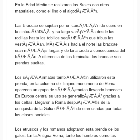
En la Edad Media se realizaron las Braies con otros
materiales, como el lino o el algodÃƒÆ’Ã‚Â³n.
Las Braccae se sujetan por un cordÃƒÆ’Ã‚Â³n de cuero en
la cinturaÃƒâ€šÃ‚Â y su largo varÃƒÆ’Ã‚Â­a desde las
rodillas hasta los tobillos segÃƒÆ’Ã‚Âºn que tribus las
vestÃƒÆ’Ã‚Â­an. MÃƒÆ’Ã‚Â¡s hacia el norte las braccae
eran mÃƒÆ’Ã‚Â¡s largas y de lana cruda a consecuencia del
frÃƒÆ’Ã‚Â­o. A diferencia de los feminalia, los braccae son
prendas sueltas.
Los sÃƒÆ’Ã‚Â¡rmatas tambiÃƒÆ’Ã‚Â©n utilizaron esta
prenda, en la columna de Trajano monumento de Roma
aparecen un grupo de sÃƒÆ’Ã‚Â¡rmatas llevando braccaes.
En Europa central su uso se generalizÃƒÆ’Ã‚Â³ gracias a
los celtas. Llegaron a Roma despuÃƒÆ’Ã‚Â©s de la
conquista de la Galia dÃƒÆ’Ã‚Â³nde eran usadas por todas
las clases sociales.
Los etruscos y los romanos adoptaron esta prenda de los
galos. En la Antigua Roma, tanto los hombres como las