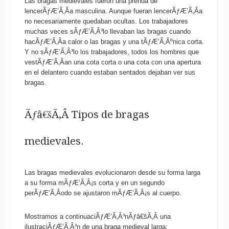
Las bragas medievales fueron una prenda de
lencerÃƒÆ’Ã‚Â­a masculina. Aunque fueran lencerÃƒÆ’Ã‚Â­a
no necesariamente quedaban ocultas. Los trabajadores
muchas veces sÃƒÆ’Ã‚Â³lo llevaban las bragas cuando
hacÃƒÆ’Ã‚Â­a calor o las bragas y una tÃƒÆ’Ã‚Âºnica corta.
Y no sÃƒÆ’Ã‚Â³lo los trabajadores, todos los hombres que
vestÃƒÆ’Ã‚Â­an una cota corta o una cota con una apertura
en el delantero cuando estaban sentados dejaban ver sus
bragas.
Ãƒâ€šÃ‚Â Tipos de bragas
medievales.
Las bragas medievales evolucionaron desde su forma larga
a su forma mÃƒÆ’Ã‚Â¡s corta y en un segundo
perÃƒÆ’Ã‚Â­odo se ajustaron mÃƒÆ’Ã‚Â¡s al cuerpo.
Mostramos a continuaciÃƒÆ’Ã‚Â³nÃƒâ€šÃ‚Â una
ilustraciÃƒÆ’Ã‚Â³n de una braga medieval larga: