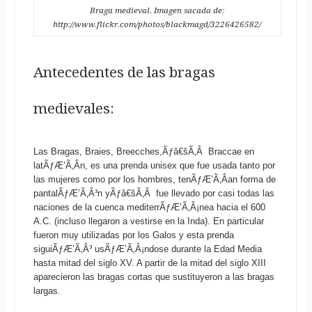
Braga medieval. Imagen sacada de:
http://www.flickr.com/photos/blackmagd/3226426582/
Antecedentes de las bragas
medievales:
Las Bragas, Braies, Breecches,Ãƒâ€šÃ‚Â Braccae en
latÃƒÆ’Ã‚Â­n, es una prenda unisex que fue usada tanto por
las mujeres como por los hombres, tenÃƒÆ’Ã‚Â­an forma de
pantalÃƒÆ’Ã‚Â³n yÃƒâ€šÃ‚Â fue llevado por casi todas las
naciones de la cuenca mediterrÃƒÆ’Ã‚Â¡nea hacia el 600
A.C. (incluso llegaron a vestirse en la Inda). En particular
fueron muy utilizadas por los Galos y esta prenda
siguiÃƒÆ’Ã‚Â³ usÃƒÆ’Ã‚Â¡ndose durante la Edad Media
hasta mitad del siglo XV. A partir de la mitad del siglo XIII
aparecieron las bragas cortas que sustituyeron a las bragas
largas.