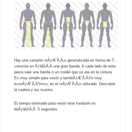
Hay una variante mÃƒÆ’Ã‚Â¡s generalizada en forma de T,
consiste en Ãƒâ€šÃ‚Â una gran banda. A cada lado de esta
pieza sale una banda o un cordel que se ata en la cintura.
Es muy simple para vestir y tambiÃƒÆ’Ã‚Â©n muy
econÃƒÆ’Ã‚Â³mico, es el mÃƒÆ’Ã‚Â¡s utilizado. Descubre
la cadera y los muslos.
El tiempo estimado para vestir este fundoshi es
deÃƒâ€šÃ‚Â 5 segundos