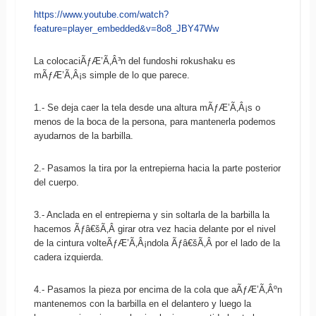
https://www.youtube.com/watch?
feature=player_embedded&v=8o8_JBY47Ww
La colocaciÃƒÆ’Ã‚Â³n del fundoshi rokushaku es
mÃƒÆ’Ã‚Â¡s simple de lo que parece.
1.- Se deja caer la tela desde una altura mÃƒÆ’Ã‚Â¡s o
menos de la boca de la persona, para mantenerla podemos
ayudarnos de la barbilla.
2.- Pasamos la tira por la entrepierna hacia la parte posterior
del cuerpo.
3.- Anclada en el entrepierna y sin soltarla de la barbilla la
hacemos Ãƒâ€šÃ‚Â girar otra vez hacia delante por el nivel
de la cintura volteÃƒÆ’Ã‚Â¡ndola Ãƒâ€šÃ‚Â por el lado de la
cadera izquierda.
4.- Pasamos la pieza por encima de la cola que aÃƒÆ’Ã‚Âºn
mantenemos con la barbilla en el delantero y luego la