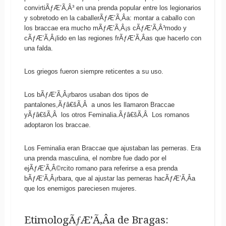
convirtiÃƒÆ’Ã‚Â³ en una prenda popular entre los legionarios
y sobretodo en la caballerÃƒÆ’Ã‚Â­a: montar a caballo con
los braccae era mucho mÃƒÆ’Ã‚Â¡s cÃƒÆ’Ã‚Â³modo y
cÃƒÆ’Ã‚Â¡lido en las regiones frÃƒÆ’Ã‚Â­as que hacerlo con
una falda.
Los griegos fueron siempre reticentes a su uso.
Los bÃƒÆ’Ã‚Â¡rbaros usaban dos tipos de
pantalones,Ãƒâ€šÃ‚Â a unos les llamaron Braccae
yÃƒâ€šÃ‚Â los otros Feminalia.Ãƒâ€šÃ‚Â Los romanos
adoptaron los braccae.
Los Feminalia eran Braccae que ajustaban las perneras. Era
una prenda masculina, el nombre fue dado por el
ejÃƒÆ’Ã‚Â©rcito romano para referirse a esa prenda
bÃƒÆ’Ã‚Â¡rbara, que al ajustar las perneras hacÃƒÆ’Ã‚Â­a
que los enemigos pareciesen mujeres.
EtimologÃƒÆ’Ã‚Â­a de Bragas: