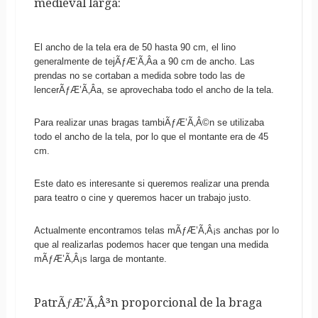
medieval larga:
El ancho de la tela era de 50 hasta 90 cm, el lino
generalmente de tejÃƒÆ’Ã‚Â­a a 90 cm de ancho. Las
prendas no se cortaban a medida sobre todo las de
lencerÃƒÆ’Ã‚Â­a, se aprovechaba todo el ancho de la tela.
Para realizar unas bragas tambiÃƒÆ’Ã‚Â©n se utilizaba
todo el ancho de la tela, por lo que el montante era de 45
cm.
Este dato es interesante si queremos realizar una prenda
para teatro o cine y queremos hacer un trabajo justo.
Actualmente encontramos telas mÃƒÆ’Ã‚Â¡s anchas por lo
que al realizarlas podemos hacer que tengan una medida
mÃƒÆ’Ã‚Â¡s larga de montante.
PatrÃƒÆ’Ã‚Â³n proporcional de la braga