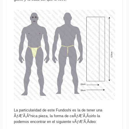
La particularidad de este Fundoshi es la de tener una
ÃƒÆ’Ã‚Âºnica pieza, la forma de ceÃƒÆ’Ã‚Â±irlo la
podemos encontrar en el siguiente vÃƒÆ’Ã‚Â­deo: