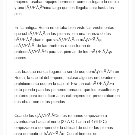
mujeres, usaban ropajes hermosos como la toga o la estola
y una tÃƒÆ’Ã‚Âºnica larga que les llegaba casi hasta los
pies.
En la antigua Roma no estaba bien visto las vestimentas
que cubrÃƒÆ’Ã‚Â­an las piernas: era una usanza de los
bÃƒÆ’Ã‚Â¡rbaros que vivÃƒÆ’Ã‚Â­an mÃƒÆ’Ã‚Â¡s
allÃƒÆ’Ã‚Â¡ de las fronteras o una forma de
protecciÃƒÆ’Ã‚Â³n para las piernas de los mÃƒÆ’Ã‚Â¡s
pobres.
Las braccae nunca llegaron a ser de uso comÃƒÆ’Ã‚Âºn en
Roma, la capital del Imperio, incluso algunos emperadores
prohibieron su uso en la capital. Era tan extraÃƒÆ’Ã‚Â±a
esta prenda para los primeros romanos que los escultores y
pintores para identificar a los extranjeros los presentaban en
sus obras con estas prendas.
Cuando los ejÃƒÆ’Ã‚Â©rcitos romanos empezaron a
aventurarse hacia el norte (27 A.C. hasta el 476 D.C)
empezaron a comprender la utilidad de cubrir las piernas
para combatir el frÃƒÆ’Ã‚Â­o. Con el tiempo, se