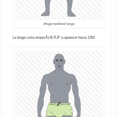
Braga medieval larga
La braga corta empezÃƒÆ’Ã‚Â³ a aparecer hacia 1350