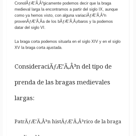
CronolÃƒÆ’Ã‚Â³gicamente podemos decir que la braga
medieval larga la encontramos a partir del siglo IX, aunque
como ya hemos visto, con alguna variaciÃƒÆ’Ã‚Â³n
provenÃƒÆ’Ã‚Â­a de los bÃƒÆ’Ã‚Â¡rbaros y la podemos
datar del siglo VI.
La braga corta podemos situarla en el siglo XIV y en el siglo
XV la braga corta ajustada.
ConsideraciÃƒÆ’Ã‚Â³n del tipo de
prenda de las bragas medievales
largas:
PatrÃƒÆ’Ã‚Â³n histÃƒÆ’Ã‚Â³rico de la braga