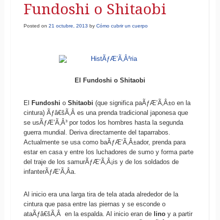
Fundoshi o Shitaobi
Posted on
21 octubre, 2013
by
Cómo cubrir un cuerpo
El Fundoshi o Shitaobi
El
Fundoshi
o
Shitaobi
(que significa paÃƒÆ’Ã‚Â±o en la
cintura)
Ãƒâ€šÃ‚Â es una prenda tradicional japonesa que
se usÃƒÆ’Ã‚Â³ por todos los hombres hasta la segunda
guerra mundial. Deriva directamente del taparrabos.
Actualmente se usa como baÃƒÆ’Ã‚Â±ador, prenda para
estar en casa y entre los luchadores de sumo y forma parte
del traje de los samurÃƒÆ’Ã‚Â¡is y de los soldados de
infanterÃƒÆ’Ã‚Â­a.
Al inicio era una larga tira de tela atada alrededor de la
cintura que pasa entre las piernas y se esconde o
ataÃƒâ€šÃ‚Â en la espalda. Al inicio eran de
lino
y a partir