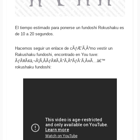
El tiempo estimado para ponerse un fundoshi Rokushaku es
de 10 a 20 segundos.
Hacemos seguir un enlace de cÃƒÆ’Ã‚Â³mo vestir un
Rakushaku fundoshi, encontrado en You tuve:
ÃƒÂ¥Ã¢â‚¬Â¦Ã‚Â­ÃƒÂ¥Ã‚Â°Ã‚ÂºÃƒÂ¨Ã‚Â¤Ã…â€™
rokushaku fundoshi: