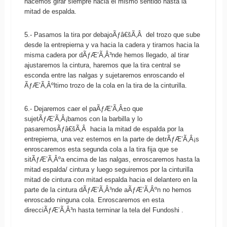
hacemos girar siempre hacia el mismo sentido hasta la
mitad de espalda.
5.- Pasamos la tira por debajoÃƒâ€šÃ‚Â del trozo que sube
desde la entrepierna y va hacia la cadera y tiramos hacia la
misma cadera por dÃƒÆ’Ã‚Â³nde hemos llegado, al tirar
ajustaremos la cintura, haremos que la tira central se
esconda entre las nalgas y sujetaremos enroscando el
ÃƒÆ’Ã‚Âºltimo trozo de la cola en la tira de la cinturilla.
6.- Dejaremos caer el paÃƒÆ’Ã‚Â±o que
sujetÃƒÆ’Ã‚Â¡bamos con la barbilla y lo
pasaremosÃƒâ€šÃ‚Â hacia la mitad de espalda por la
entrepierna, una vez estemos en la parte de detrÃƒÆ’Ã‚Â¡s
enroscaremos esta segunda cola a la tira fija que se
sitÃƒÆ’Ã‚Âºa encima de las nalgas, enroscaremos hasta la
mitad espalda/ cintura y luego seguiremos por la cinturilla
mitad de cintura con mitad espalda hacia el delantero en la
parte de la cintura dÃƒÆ’Ã‚Â³nde aÃƒÆ’Ã‚Âºn no hemos
enroscado ninguna cola. Enroscaremos en esta
direcciÃƒÆ’Ã‚Â³n hasta terminar la tela del Fundoshi .