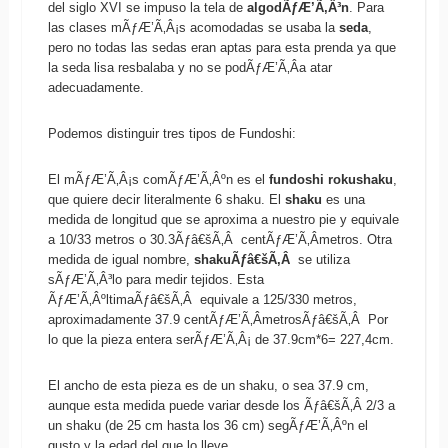
del siglo XVI se impuso la tela de
algodÃƒÆ’Ã‚Â³n
. Para
las clases mÃƒÆ’Ã‚Â¡s acomodadas se usaba la
seda
,
pero no todas las sedas eran aptas para esta prenda ya que
la seda lisa resbalaba y no se podÃƒÆ’Ã‚Â­a atar
adecuadamente.
Podemos distinguir tres tipos de Fundoshi:
El mÃƒÆ’Ã‚Â¡s comÃƒÆ’Ã‚Âºn es el
fundoshi rokushaku
,
que quiere decir literalmente 6 shaku. El
shaku
es una
medida de longitud que se aproxima a nuestro pie y equivale
a 10/33 metros o 30.3Ãƒâ€šÃ‚Â centÃƒÆ’Ã‚Â­metros. Otra
medida de igual nombre,
shakuÃƒâ€šÃ‚Â
se utiliza
sÃƒÆ’Ã‚Â³lo para medir tejidos. Esta
ÃƒÆ’Ã‚ÂºltimaÃƒâ€šÃ‚Â equivale a 125/330 metros,
aproximadamente 37.9 centÃƒÆ’Ã‚Â­metrosÃƒâ€šÃ‚Â Por
lo que la pieza entera serÃƒÆ’Ã‚Â¡ de 37.9cm*6= 227,4cm.
El ancho de esta pieza es de un shaku, o sea 37.9 cm,
aunque esta medida puede variar desde los Ãƒâ€šÃ‚Â 2/3 a
un shaku (de 25 cm hasta los 36 cm) segÃƒÆ’Ã‚Âºn el
gusto y la edad del que lo lleve.