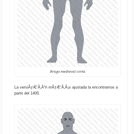
Braga medieval corta
La versiÃƒÆ’Ã‚Â³n mÃƒÆ’Ã‚Â¡s ajustada la encontramos a
partir del 1400.