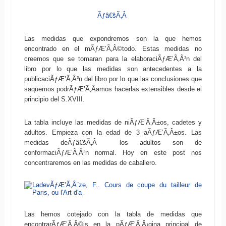
Ãƒâ€šÃ‚Â
Las medidas que expondremos son la que hemos
encontrado en el mÃƒÆ’Ã‚Â©todo. Estas medidas no
creemos que se tomaran para la elaboraciÃƒÆ’Ã‚Â³n del
libro por lo que las medidas son antecedentes a la
publicaciÃƒÆ’Ã‚Â³n del libro por lo que las conclusiones que
saquemos podrÃƒÆ’Ã‚Â­amos hacerlas extensibles desde el
principio del S.XVIII.
La tabla incluye las medidas de niÃƒÆ’Ã‚Â±os, cadetes y
adultos. Empieza con la edad de 3 aÃƒÆ’Ã‚Â±os. Las
medidas deÃƒâ€šÃ‚Â los adultos son de
conformaciÃƒÆ’Ã‚Â³n normal. Hoy en este post nos
concentraremos en las medidas de caballero.
Las hemos cotejado con la tabla de medidas que
encontrarÃƒÆ’Ã‚Â©is en la pÃƒÆ’Ã‚Â¡gina principal de