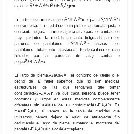
explicaciÃƒÆ’Ã‚Â³n lÃƒÆ’Ã‚Â³gica.
En la toma de medidas, segÃƒÆ’Ã‚Âºn el pantalÃƒÆ’Ã‚Â³n
que se cortara, la medida de entrepiernas se tomaba justa o
con cierta holgura. La medida justa sirve para los pantalones
muy ajustados, la medida un tanto holgurada para los
patrones de pantalones mÃƒÆ’Ã‚Â¡s anchos. Los
pantalones totalmente ajustados, tendencialmente eran
llevados por las personas de tallaje central o
pequeÃƒÆ’Ã‚Â±o.
El largo de pierna,Ãƒâ€šÃ‚Â el contorno de cuello o el
pecho de la mujer sabemos que no son medidas
estructurales de las que tengamos que tomar
consideraciÃƒÆ’Ã‚Â³n ya que cada persona puede tener
contornos y largos en estas medidas completamente
diferentes sin alejarse de su conformaciÃƒÆ’Ã‚Â³n. Es
mÃƒÆ’Ã‚Â¡s, si vemos en la tabla de medidas que
utilizamos hemos dejado el valor de entrepierna fijo
deduciendo el largo de pierna sumando el montante del
pantalÃƒÆ’Ã‚Â³n al valor de entrepierna.