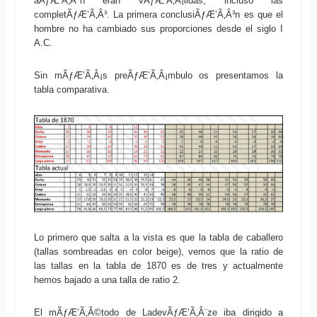
aÃƒÆ’Ã‚Âºn eran vÃƒÆ’Ã‚Â¡lidas, incluso las
completÃƒÆ’Ã‚Â³. La primera conclusiÃƒÆ’Ã‚Â³n es que el
hombre no ha cambiado sus proporciones desde el siglo I
A.C.
Sin mÃƒÆ’Ã‚Â¡s preÃƒÆ’Ã‚Â¡mbulo os presentamos la
tabla comparativa.
Lo primero que salta a la vista es que la tabla de caballero
(tallas sombreadas en color beige), vemos que la ratio de
las tallas en la tabla de 1870 es de tres y actualmente
hemos bajado a una talla de ratio 2.
El mÃƒÆ’Ã‚Â©todo de LadevÃƒÆ’Ã‚Â¨ze iba dirigido a