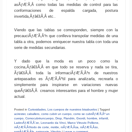
asÃƒÆ’Ã‚Â­ como todas las medidas de control para las
conformaciones de espalda cargada, postura
invertida,Ãƒâ€šÃ‚Â etc..
Viendo que las tablas se corresponden, siempre con la
precauciÃƒÆ’Ã‚Â³n que conlleva transpolar medidas de una
tabla a otra, podemos enriquecer nuestra tabla con toda una
serie de medidas secundarias.
Y dado que la moda es un poco como la
cocina,Ãƒâ€šÃ‚Â en que todo se reserva y nada se tira,
Ãƒâ€šÃ‚Â toda la informaciÃƒÆ’Ã‚Â³n de nuestros
antepasados es ÃƒÆ’Ã‚Âºtil para analizarla, recrearla o
simplemente para inspirarse en variaciones nuevas
queÃƒâ€šÃ‚Â creamos interesantes para el hombre y mujer
actual.
Posted in
Curiosidades
,
Los cuerpos de nuestros bisabuelos
|
Tagged
acirester
,
caballero
,
como cubrir un cuerpo
,
como se cubriÃƒÆ’Ã‚Â³ un
cuerpo
,
Comocubriruncuerpo
,
Drop
,
Flandrin
,
Gxordi
,
hombre
,
infantil
,
LadevÃƒÆ’Ã‚Â¨ze
,
Leonardo da Vinci
,
Marco Vitruvio Pollione
,
mÃƒÆ’Ã‚Â©todo de corte
,
molde
,
niÃƒÆ’Ã‚Â±a
,
niÃƒÆ’Ã‚Â±o
,
patrÃƒÆ’Ã‚Â³n
,
patronaje
,
Vitrubio
|
Leave a comment