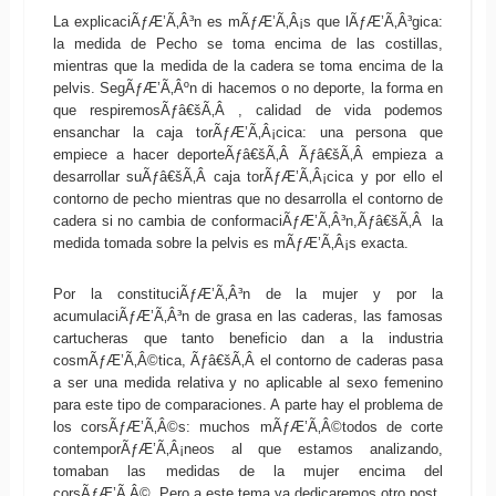
La explicaciÃƒÆ’Ã‚Â³n es mÃƒÆ’Ã‚Â¡s que lÃƒÆ’Ã‚Â³gica:
la medida de Pecho se toma encima de las costillas,
mientras que la medida de la cadera se toma encima de la
pelvis. SegÃƒÆ’Ã‚Âºn di hacemos o no deporte, la forma en
que respiremosÃƒâ€šÃ‚Â , calidad de vida podemos
ensanchar la caja torÃƒÆ’Ã‚Â¡cica: una persona que
empiece a hacer deporteÃƒâ€šÃ‚Â Ãƒâ€šÃ‚Â empieza a
desarrollar suÃƒâ€šÃ‚Â caja torÃƒÆ’Ã‚Â¡cica y por ello el
contorno de pecho mientras que no desarrolla el contorno de
cadera si no cambia de conformaciÃƒÆ’Ã‚Â³n,Ãƒâ€šÃ‚Â la
medida tomada sobre la pelvis es mÃƒÆ’Ã‚Â¡s exacta.
Por la constituciÃƒÆ’Ã‚Â³n de la mujer y por la
acumulaciÃƒÆ’Ã‚Â³n de grasa en las caderas, las famosas
cartucheras que tanto beneficio dan a la industria
cosmÃƒÆ’Ã‚Â©tica, Ãƒâ€šÃ‚Â el contorno de caderas pasa
a ser una medida relativa y no aplicable al sexo femenino
para este tipo de comparaciones. A parte hay el problema de
los corsÃƒÆ’Ã‚Â©s: muchos mÃƒÆ’Ã‚Â©todos de corte
contemporÃƒÆ’Ã‚Â¡neos al que estamos analizando,
tomaban las medidas de la mujer encima del
corsÃƒÆ’Ã‚Â©. Pero a este tema ya dedicaremos otro post.