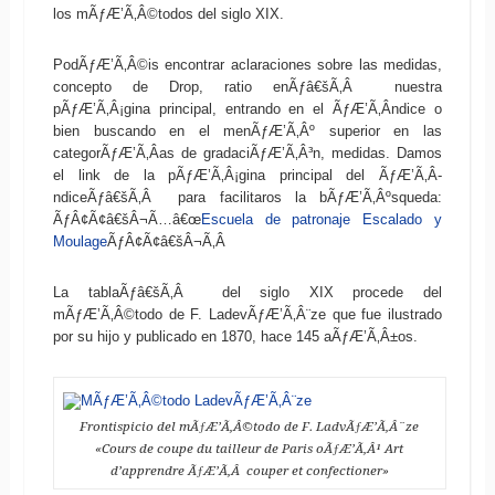
los mÃƒÆ’Ã‚Â©todos del siglo XIX.
PodÃƒÆ’Ã‚Â©is encontrar aclaraciones sobre las medidas,
concepto de Drop, ratio enÃƒâ€šÃ‚Â nuestra
pÃƒÆ’Ã‚Â¡gina principal, entrando en el ÃƒÆ’Ã‚Â­ndice o
bien buscando en el menÃƒÆ’Ã‚Âº superior en las
categorÃƒÆ’Ã‚Â­as de gradaciÃƒÆ’Ã‚Â³n, medidas. Damos
el link de la pÃƒÆ’Ã‚Â¡gina principal del ÃƒÆ’Ã‚Â­
ndiceÃƒâ€šÃ‚Â para facilitaros la bÃƒÆ’Ã‚Âºsqueda:
ÃƒÂ¢Ã¢â€šÂ¬Ã…â€œ
Escuela de patronaje Escalado y
Moulage
ÃƒÂ¢Ã¢â€šÂ¬Ã‚Â
La tablaÃƒâ€šÃ‚Â del siglo XIX procede del
mÃƒÆ’Ã‚Â©todo de F. LadevÃƒÆ’Ã‚Â¨ze que fue ilustrado
por su hijo y publicado en 1870, hace 145 aÃƒÆ’Ã‚Â±os.
Frontispicio del mÃƒÆ’Ã‚Â©todo de F. LadvÃƒÆ’Ã‚Â¨ze
«Cours de coupe du tailleur de Paris oÃƒÆ’Ã‚Â¹ Art
d’apprendre ÃƒÆ’Ã‚Â couper et confectioner»