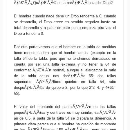
Ãƒâ€šÃ‚Â¿QuÃƒÆ’Ã‚Â© es la parÃƒÆ’Ã‚Â¡bola del Drop?
El hombre cuando nace tiene un Drop tendente a 0, cuando
se desarrolla, el Drop crece en sentido negativo hasta su
total desarrollo y a partir de este punto empieza otra vez el
Drop a tender a 0.
Por otra parte vemos que el hombre en la tabla de medidas
tiene menos cadera que el hombre actual (excepto en la
talla 64 de la tabla, pero que no tendremos demasiado en
cuenta por ser una talla extrema y no tener la 64 de
conformaciÃƒÆ’Ã‚Â³n normal, aunque si alargamos la ratio
de la tabla actual nos darÃƒÆ’Ã‚Â­a 65: dos tallas
superiores, ÃƒÆ’Ã‚Âºltimo quiebre en talla 54, ratio
despuÃƒÆ’Ã‚Â©s de quiebre 2, por lo que 2*2=4, y 4+61=
65).
El valor del montante del pantalÃƒÆ’Ã‚Â³n en las tallas
pequeÃƒÆ’Ã‚Â±as y centrales es muy similar, varÃƒÆ’Ã‚Â­
an de 0.5, a partir de la talla 54 se dispara la diferencia. A
primera vista parece que el hombre ha crecido de montante
en los ÃƒÆ’Ã‚Âºltimos 150 aÃƒÆ’Ã‚Â±os, pero hay una