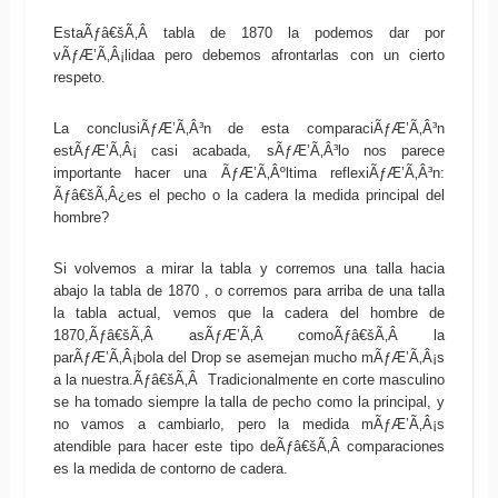
EstaÃƒâ€šÃ‚Â tabla de 1870 la podemos dar por
vÃƒÆ’Ã‚Â¡lidaa pero debemos afrontarlas con un cierto
respeto.
La conclusiÃƒÆ’Ã‚Â³n de esta comparaciÃƒÆ’Ã‚Â³n
estÃƒÆ’Ã‚Â¡ casi acabada, sÃƒÆ’Ã‚Â³lo nos parece
importante hacer una ÃƒÆ’Ã‚Âºltima reflexiÃƒÆ’Ã‚Â³n:
Ãƒâ€šÃ‚Â¿es el pecho o la cadera la medida principal del
hombre?
Si volvemos a mirar la tabla y corremos una talla hacia
abajo la tabla de 1870 , o corremos para arriba de una talla
la tabla actual, vemos que la cadera del hombre de
1870,Ãƒâ€šÃ‚Â asÃƒÆ’Ã‚Â­ comoÃƒâ€šÃ‚Â la
parÃƒÆ’Ã‚Â¡bola del Drop se asemejan mucho mÃƒÆ’Ã‚Â¡s
a la nuestra.Ãƒâ€šÃ‚Â Tradicionalmente en corte masculino
se ha tomado siempre la talla de pecho como la principal, y
no vamos a cambiarlo, pero la medida mÃƒÆ’Ã‚Â¡s
atendible para hacer este tipo deÃƒâ€šÃ‚Â comparaciones
es la medida de contorno de cadera.