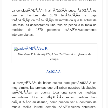
La conclusiÃƒÆ’Ã‚Â³n final, Ãƒâ€šÃ‚Â pues, Ãƒâ€šÃ‚Â es
que el hombre de 1870 tenÃƒÆ’Ã‚Â­a la caja
torÃƒÆ’Ã‚Â¡cica mÃƒÆ’Ã‚Â¡s desarrolla da que la actual de
una talla. Si descontamos una talla de pecho a la tabla de
medidas de 1870 podemos prÃƒÆ’Ã‚Â¡cticamente
intercambiarlas.
Monsieur F. LadevÃƒÆ’Ã‚Â¨ze. Tailleur et professeur de
coupe.
Ãƒâ€šÃ‚Â
La razÃƒÆ’Ã‚Â³n de haber escrito este postÃƒâ€šÃ‚Â es
muy simple: las prendas que utilizaban nuestros bisabuelos
tenÃƒÆ’Ã‚Â­an en cuenta toda una serie de medidas
secundarias. Hoy en dÃƒÆ’Ã‚Â­a estas medidas han
caÃƒÆ’Ã‚Â­do en desuso, como pueden ser el contorno de
muslo, rodilla, jarrete, gemelo, bÃƒÆ’Ã‚Â­ceps antebrazo,