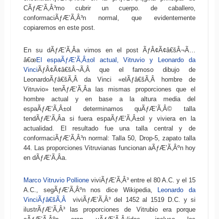
CÃƒÆ’Ã‚Â³mo cubrir un cuerpo. de caballero,
conformaciÃƒÆ’Ã‚Â³n normal, que evidentemente
copiaremos en este post.
En su dÃƒÆ’Ã‚Â­a vimos en el post ÃƒÂ¢Ã¢â€šÂ¬Ã…
â€œ
El espaÃƒÆ’Ã‚Â±ol actual, Vitruvio y Leonardo da
Vinci
ÃƒÂ¢Ã¢â€šÂ¬Ã‚Â que el famoso dibujo de
LeonardoÃƒâ€šÃ‚Â da Vinci «elÃƒâ€šÃ‚Â hombre de
Vitruvio» tenÃƒÆ’Ã‚Â­a las mismas proporciones que el
hombre actual y en base a la altura media del
espaÃƒÆ’Ã‚Â±ol determinamos quÃƒÆ’Ã‚Â© talla
tendÃƒÆ’Ã‚Â­a si fuera espaÃƒÆ’Ã‚Â±ol y viviera en la
actualidad. El resultado fue una talla central y de
conformaciÃƒÆ’Ã‚Â³n normal: Talla 50, Drop-5, zapato talla
44. Las proporciones Vitruvianas funcionan aÃƒÆ’Ã‚Âºn hoy
en dÃƒÆ’Ã‚Â­a.
Marco Vitruvio Pollione
viviÃƒÆ’Ã‚Â³ entre el 80 A.C. y el 15
A.C., segÃƒÆ’Ã‚Âºn nos dice Wikipedia,
Leonardo da
VinciÃƒâ€šÃ‚Â
viviÃƒÆ’Ã‚Â³ del 1452 al 1519 D.C. y si
ilustrÃƒÆ’Ã‚Â³ las proporciones de Vitrubio era porque