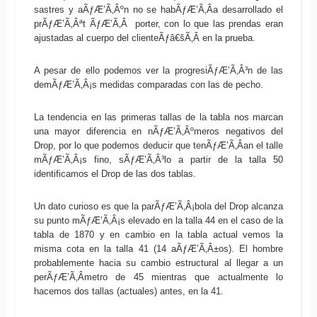
sastres y aÃƒÆ’Ã‚Âºn no se habÃƒÆ’Ã‚Â­a desarrollado el
prÃƒÆ’Ã‚Âªt ÃƒÆ’Ã‚Â porter, con lo que las prendas eran
ajustadas al cuerpo del clienteÃƒâ€šÃ‚Â en la prueba.
A pesar de ello podemos ver la progresiÃƒÆ’Ã‚Â³n de las
demÃƒÆ’Ã‚Â¡s medidas comparadas con las de pecho.
La tendencia en las primeras tallas de la tabla nos marcan
una mayor diferencia en nÃƒÆ’Ã‚Âºmeros negativos del
Drop, por lo que podemos deducir que tenÃƒÆ’Ã‚Â­an el talle
mÃƒÆ’Ã‚Â¡s fino, sÃƒÆ’Ã‚Â³lo a partir de la talla 50
identificamos el Drop de las dos tablas.
Un dato curioso es que la parÃƒÆ’Ã‚Â¡bola del Drop alcanza
su punto mÃƒÆ’Ã‚Â¡s elevado en la talla 44 en el caso de la
tabla de 1870 y en cambio en la tabla actual vemos la
misma cota en la talla 41 (14 aÃƒÆ’Ã‚Â±os). El hombre
probablemente hacia su cambio estructural al llegar a un
perÃƒÆ’Ã‚Â­metro de 45 mientras que actualmente lo
hacemos dos tallas (actuales) antes, en la 41.