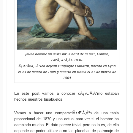
Jeune homme nu assis sur le bord de la mer, Louvre,
ParÃƒÆ’Ã‚Â­s. 1836.
ÃƒÆ’Ã¢â‚¬Å“leo deJean Hippolyte Flandrin, nacido en Lyon
el 23 de marzo de 1809 y muerto en Roma el 21 de marzo de
1864
En este post vamos a conocer cÃƒÆ’Ã‚Â³mo estaban
hechos nuestros bisabuelos.
Vamos a hacer una comparaciÃƒÆ’Ã‚Â³n de una tabla
proporcional del 1870 y una actual para ver si el hombre ha
cambiado mucho. El dato parece trivial pero no lo es, de ello
depende de poder utilizar o no las planchas de patronaje de