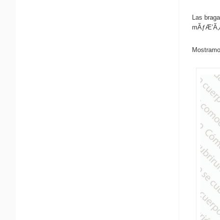
Las braga
mÃƒÆ’Ã‚Â
Mostramos