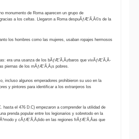
jano monumento de Roma aparecen un grupo de
gracias a los celtas. Llegaron a Roma despuÃƒÆ’Ã‚Â©s de la
 tanto los hombres como las mujeres, usaban ropajes hermosos
rnas: era una usanza de los bÃƒÆ’Ã‚Â¡rbaros que vivÃƒÆ’Ã‚Â­
las piernas de los mÃƒÆ’Ã‚Â¡s pobres.
o, incluso algunos emperadores prohibieron su uso en la
s y pintores para identificar a los extranjeros los
 hasta el 476 D.C) empezaron a comprender la utilidad de
una prenda popular entre los legionarios y sobretodo en la
Â³modo y cÃƒÆ’Ã‚Â¡lido en las regiones frÃƒÆ’Ã‚Â­as que