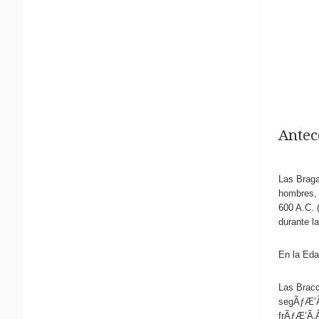
Antec
Las Braga
hombres, 
600 A.C. 
durante l
En la Eda
Las Bracc
segÃƒÆ’Ã‚
frÃƒÆ’Ã‚Â