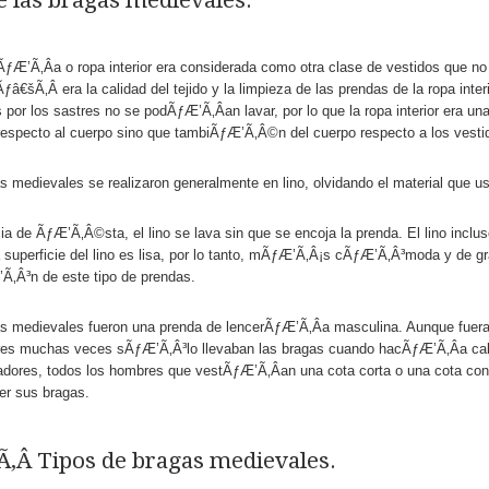
ÃƒÆ’Ã‚Â­a o ropa interior era considerada como otra clase de vestidos que no 
Ãƒâ€šÃ‚Â era la calidad del tejido y la limpieza de las prendas de la ropa int
s por los sastres no se podÃƒÆ’Ã‚Â­an lavar, por lo que la ropa interior era 
respecto al cuerpo sino que tambiÃƒÆ’Ã‚Â©n del cuerpo respecto a los vesti
s medievales se realizaron generalmente en lino, olvidando el material que u
cia de ÃƒÆ’Ã‚Â©sta, el lino se lava sin que se encoja la prenda. El lino inc
 superficie del lino es lisa, por lo tanto, mÃƒÆ’Ã‚Â¡s cÃƒÆ’Ã‚Â³moda y de gra
Ã‚Â³n de este tipo de prendas.
s medievales fueron una prenda de lencerÃƒÆ’Ã‚Â­a masculina. Aunque fuer
res muchas veces sÃƒÆ’Ã‚Â³lo llevaban las bragas cuando hacÃƒÆ’Ã‚Â­a cal
jadores, todos los hombres que vestÃƒÆ’Ã‚Â­an una cota corta o una cota con
er sus bragas.
Ã‚Â Tipos de bragas medievales.