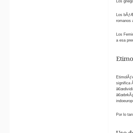
Los grieg
Los bÃƒÆ
romanos a
Los Femin
a esa pre
Etimo
EtimolÃƒ
signific
â€œdivid
â€œbrkÃƒÂ
indoeurop
Por lo t
Uso d