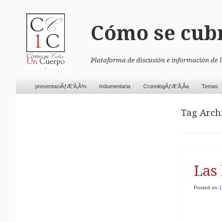
Cómo se cub
Plataforma de discusión e información de 
Skip to content
presentaciÃƒÆ’Ã‚Â³n
Indumentaria
CronologÃƒÆ’Ã‚Â­a
Temas
Menu
Tag Arch
Las
Posted on
1