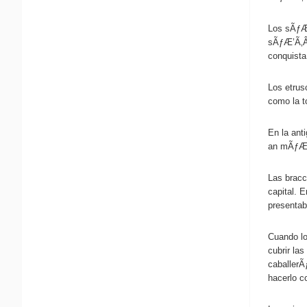
Los sÃƒÆ
sÃƒÆ’Ã‚Â¡
conquista
Los etrus
como la t
En la ant
an mÃƒÆ’Ã
Las bracc
capital. 
presentab
Cuando lo
cubrir la
caballerÃ
hacerlo c