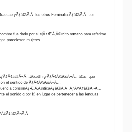
 Braccae yÃƒâ€šÃ‚Â los otros Feminalia.Ãƒâ€šÃ‚Â Los
nombre fue dado por el ejÃƒÆ’Ã‚Â©rcito romano para referirse
igos pareciesen mujeres.
ropea ÃƒÂ¢Ã¢â€šÂ¬Ã…â€œBhrg-ÃƒÂ¢Ã¢â€šÂ¬Ã…â€œ, que
con el sentido de ÃƒÂ¢Ã¢â€šÂ¬Ã…
ecuencia consonÃƒÆ’Ã‚Â¡nticaÃƒâ€šÃ‚Â ÃƒÂ¢Ã¢â€šÂ¬Ã…
el sonido g por k) en lugar de pertenecer a las lenguas
ÃƒÂ¢Ã¢â€šÂ¬Ã‚Â