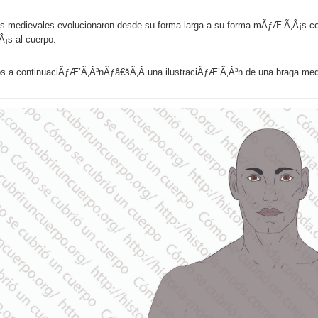
s medievales evolucionaron desde su forma larga a su forma mÃƒÆ’Ã‚Â¡s co
¡s al cuerpo.
 a continuaciÃƒÆ’Ã‚Â³nÃƒâ€šÃ‚Â una ilustraciÃƒÆ’Ã‚Â³n de una braga medi