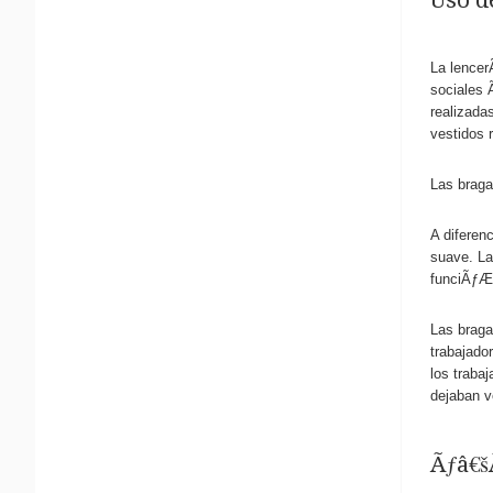
La lencer
sociales 
realizada
vestidos 
Las braga
A diferen
suave. La
funciÃƒÆ’
Las braga
trabajado
los traba
dejaban v
Ãƒâ€š