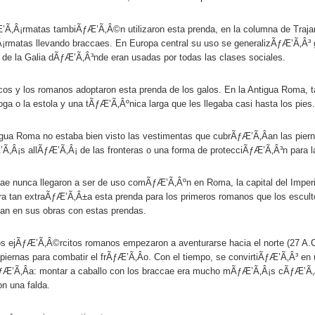
’Ã‚Â¡rmatas tambiÃƒÆ’Ã‚Â©n utilizaron esta prenda, en la columna de Tra
rmatas llevando braccaes. En Europa central su uso se generalizÃƒÆ’Ã‚Â³ 
 de la Galia dÃƒÆ’Ã‚Â³nde eran usadas por todas las clases sociales.
cos y los romanos adoptaron esta prenda de los galos. En la Antigua Roma,
oga o la estola y una tÃƒÆ’Ã‚Âºnica larga que les llegaba casi hasta los pies.
igua Roma no estaba bien visto las vestimentas que cubrÃƒÆ’Ã‚Â­an las pie
‚Â¡s allÃƒÆ’Ã‚Â¡ de las fronteras o una forma de protecciÃƒÆ’Ã‚Â³n para 
ae nunca llegaron a ser de uso comÃƒÆ’Ã‚Âºn en Roma, la capital del Imperi
Era tan extraÃƒÆ’Ã‚Â±a esta prenda para los primeros romanos que los escultore
an en sus obras con estas prendas.
s ejÃƒÆ’Ã‚Â©rcitos romanos empezaron a aventurarse hacia el norte (27 A.C.
s piernas para combatir el frÃƒÆ’Ã‚Â­o. Con el tiempo, se convirtiÃƒÆ’Ã‚Â³ en 
ƒÆ’Ã‚Â­a: montar a caballo con los braccae era mucho mÃƒÆ’Ã‚Â¡s cÃƒÆ’Ã‚
on una falda.