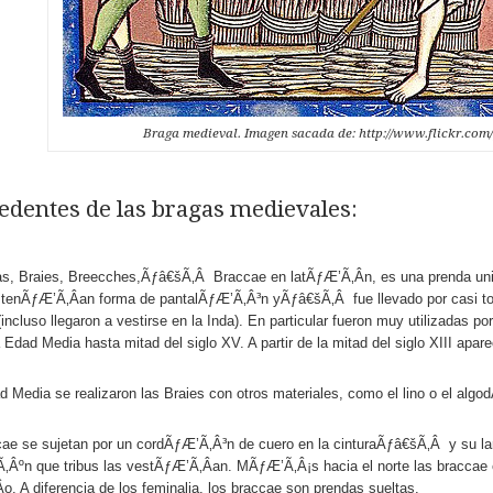
Braga medieval. Imagen sacada de: http://www.flickr.c
edentes de las bragas medievales:
s, Braies, Breecches,Ãƒâ€šÃ‚Â Braccae en latÃƒÆ’Ã‚Â­n, es una prenda unis
tenÃƒÆ’Ã‚Â­an forma de pantalÃƒÆ’Ã‚Â³n yÃƒâ€šÃ‚Â fue llevado por casi to
(incluso llegaron a vestirse en la Inda). En particular fueron muy utilizadas
a Edad Media hasta mitad del siglo XV. A partir de la mitad del siglo XIII apar
d Media se realizaron las Braies con otros materiales, como el lino o el alg
ae se sujetan por un cordÃƒÆ’Ã‚Â³n de cuero en la cinturaÃƒâ€šÃ‚Â y su larg
Âºn que tribus las vestÃƒÆ’Ã‚Â­an. MÃƒÆ’Ã‚Â¡s hacia el norte las braccae 
­o. A diferencia de los feminalia, los braccae son prendas sueltas.