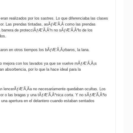
eran realizados por los sastres. Lo que diferenciaba las clases
erior. Las prendas tintadas, asÃƒÆ’Ã‚Â­ como las prendas
una barrera de protecciÃƒÆ’Ã‚Â³n no sÃƒÆ’Ã‚Â³lo de los
dos.
saron en otros tiempos los bÃƒÆ’Ã‚Â¡rbaros, la lana.
luso mejora con los lavados ya que se vuelve mÃƒÆ’Ã‚Â¡s
n absorbencia, por lo que la hace ideal para la
an lencerÃƒÆ’Ã‚Â­a no necesariamente quedaban ocultas. Los
or o las bragas y una tÃƒÆ’Ã‚Âºnica corta. Y no sÃƒÆ’Ã‚Â³lo
 una apertura en el delantero cuando estaban sentados