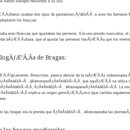
os fueron siempre reticentes a su uso.
’Ã‚Â¡rbaros usaban dos tipos de pantalones,Ãƒâ€šÃ‚Â a unos les llamaron
doptaron los braccae.
alia eran Braccae que ajustaban las perneras. Era una prenda masculina, el 
nda bÃƒÆ’Ã‚Â¡rbara, que al ajustar las perneras hacÃƒÆ’Ã‚Â­a que los enem
logÃƒÆ’Ã‚Â­a de Bragas:
Æ’Ã‚Â³gicamente, Breecches, parece derivar de la raÃƒÆ’Ã‚Â­z indoeu
a ÃƒÂ¢Ã¢â€šÂ¬Ã…â€œromperÃƒÂ¢Ã¢â€šÂ¬Ã‚Â, que aquÃƒÆ’Ã‚Â­ se utiliza 
irÃƒÂ¢Ã¢â€šÂ¬Ã‚Â, ÃƒÂ¢Ã¢â€šÂ¬Ã…â€œsepararÃƒÂ¢Ã¢â€šÂ¬Ã‚Â. La s
¢Ã¢â€šÂ¬Ã‚Â implica un origen germÃƒÆ’Ã‚Â¡nico (que cambia regularmente 
eas.
anto las bragas era la prenda que ÃƒÂ¢Ã¢â€šÂ¬Ã…â€œseparaba las piernas
e las bragas medievales.