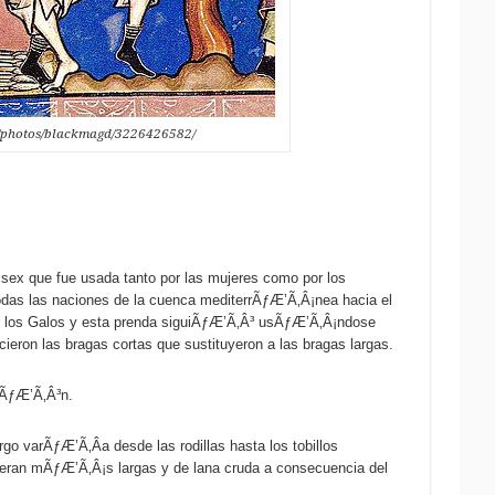
om/photos/blackmagd/3226426582/
ex que fue usada tanto por las mujeres como por los
das las naciones de la cuenca mediterrÃƒÆ’Ã‚Â¡nea hacia el
 por los Galos y esta prenda siguiÃƒÆ’Ã‚Â³ usÃƒÆ’Ã‚Â¡ndose
ecieron las bragas cortas que sustituyeron a las bragas largas.
odÃƒÆ’Ã‚Â³n.
o varÃƒÆ’Ã‚Â­a desde las rodillas hasta los tobillos
eran mÃƒÆ’Ã‚Â¡s largas y de lana cruda a consecuencia del