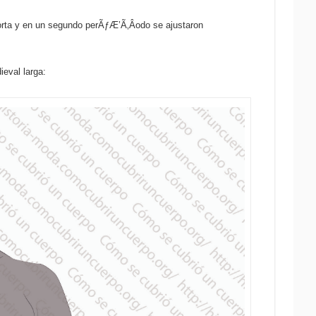
rta y en un segundo perÃƒÆ’Ã‚Â­odo se ajustaron
eval larga: