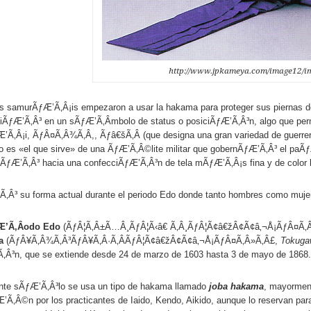
http://www.jpkameya.com/image12/i
es samurÃƒÆ’Ã‚Â¡is empezaron a usar la hakama para proteger sus piernas de
tiÃƒÆ’Ã‚Â³ en un sÃƒÆ’Ã‚Â­mbolo de status o posiciÃƒÆ’Ã‚Â³n, algo que per
Ã‚Â¡i, ÃƒÂ¤Ã‚Â¾Ã‚Â,, Ãƒâ€šÃ‚Â (que designa una gran variedad de guerre
do es «el que sirve» de una ÃƒÆ’Ã‚Â©lite militar que gobernÃƒÆ’Ã‚Â³ el paÃ
ÃƒÆ’Ã‚Â³ hacia una confecciÃƒÆ’Ã‚Â³n de tela mÃƒÆ’Ã‚Â¡s fina y de color lis
Â³ su forma actual durante el periodo Edo donde tanto hombres como mujer
Æ’Ã‚Â­odo Edo
(ÃƒÂ¦Ã‚Â±Ã…Â¸ÃƒÂ¦Ã‹â€ Ã‚Â¸ÃƒÂ¦Ã¢â€žÂ¢Ã¢â‚¬Å¡ÃƒÂ¤Ã‚
a
(ÃƒÂ¥Ã‚Â¾Ã‚Â³ÃƒÂ¥Ã‚Â·Ã‚ÂÃƒÂ¦Ã¢â€žÂ¢Ã¢â‚¬Å¡ÃƒÂ¤Ã‚Â»Ã‚Â£,
Tokugaw
Â³n, que se extiende desde 24 de marzo de 1603 hasta 3 de mayo de 1868.
nte sÃƒÆ’Ã‚Â³lo se usa un tipo de hakama llamado
joba hakama
, mayormen
Ã‚Â©n por los practicantes de Iaido, Kendo, Aikido, aunque lo reservan par