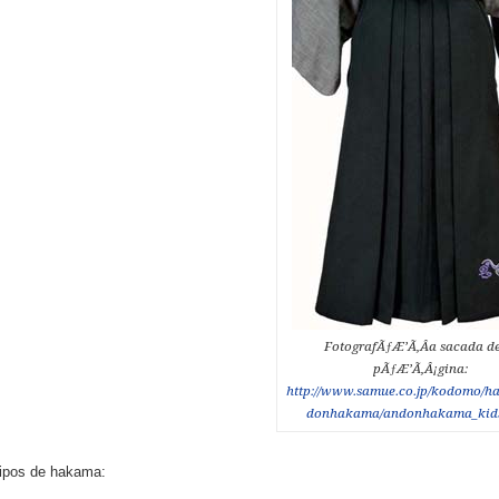
FotografÃƒÆ’Ã‚Â­a sacada de
pÃƒÆ’Ã‚Â¡gina:
http://www.samue.co.jp/kodomo/
donhakama/andonhakama_kids
ipos de hakama: