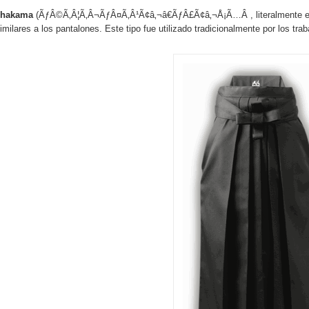
 hakama
(ÃƒÂ©Ã‚Â¦Ã‚Â¬ÃƒÂ¤Ã‚Â¹Ã¢â‚¬â€ÃƒÂ£Ã¢â‚¬Å¡Ã…Â , literalmente equi
similares a los pantalones. Este tipo fue utilizado tradicionalmente por los t