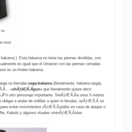
 la
do.html
kama ). Esta hakama no tiene las piernas divididas, son
sualmente es igual que el Umanori con las piernas cerradas.
post es un Andon bakama.
arga se llamaba
naga-bakama
(literalmente, hakama larga),
Â, , »
shÃƒâ€¦Ã‚Âgun»
que literalmente quiere decir
 otro personaje importante. TenÃƒÆ’Ã‚Â­a unos 5 metros
 obligar a andar de rodillas a quien lo llevaba, asÃƒÆ’Ã‚Â­ se
ara evitar movimientos rÃƒÆ’Ã‚Â¡pidos en caso de ataque o
No, Kabuki y algunos rituales sintoÃƒÆ’Ã‚Â­stas.