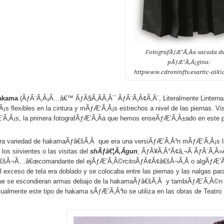
FotografÃƒÆ’Ã‚Â­a sacada de
pÃƒÆ’Ã‚Â¡gina:
httpwww.cdroninftv.esartic-aiki
akama
(ÃƒÂ¨Ã‚Â¡Ã…â€™ ÃƒÂ§Ã‚ÂÃ‚Â¯ ÃƒÂ¨Ã‚Â¢Ã‚Â´, Literalmente Linterna ha
s flexibles en la cintura y mÃƒÆ’Ã‚Â¡s estrechos a nivel de las piernas. Vi
Ã‚Â¡s, la primera fotografÃƒÆ’Ã‚Â­a que hemos enseÃƒÆ’Ã‚Â±ado en este 
era variedad de hakamaÃƒâ€šÃ‚Â que era una versiÃƒÆ’Ã‚Â³n mÃƒÆ’Ã‚Â¡s l
los sirvientes o las visitas del
shÃƒâ€¦Ã‚Âgun
, ÃƒÂ¥Ã‚Â°Ã¢â‚¬Â ÃƒÂ¨Ã‚Â»Ã‚
šÂ¬Ã…â€œcomandante del ejÃƒÆ’Ã‚Â©rcitoÃƒÂ¢Ã¢â€šÂ¬Ã‚Â o algÃƒÆ’Ã‚Âºn
el exceso de tela era doblado y se colocaba entre las piernas y las nalgas para
que se escondieran armas debajo de la hakamaÃƒâ€šÃ‚Â y tambiÃƒÆ’Ã‚Â©n p
tualmente este tipo de hakama sÃƒÆ’Ã‚Â³lo se utiliza en las obras de Teatro 