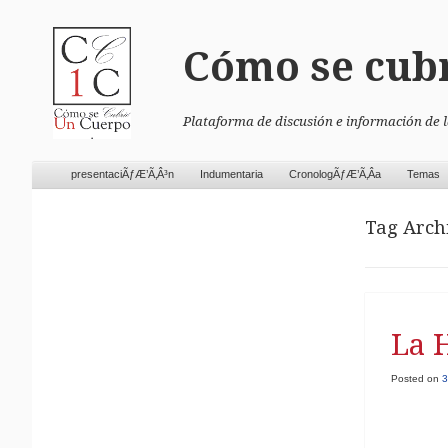
Cómo se cub
Plataforma de discusión e información de 
Skip to content
presentaciÃƒÆ’Ã‚Â³n
Indumentaria
CronologÃƒÆ’Ã‚Â­a
Temas
Menu
Tag Arch
La 
Posted on
3