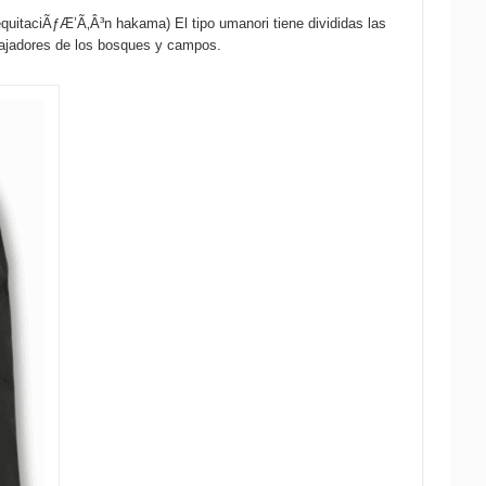
taciÃƒÆ’Ã‚Â³n hakama) El tipo umanori tiene divididas las
rabajadores de los bosques y campos.