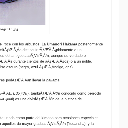
mage515.jpg
l roce con los arbustos. La
Umanori Hakama
posteriormente
mitÃƒÆ’Ã‚Â­a distinguir rÃƒÆ’Ã‚Â¡pidamente a un
ros del antiguo JapÃƒÆ’Ã‚Â³n, aunque su verdadero
ƒÆ’Ã‚Â­s durante cientos de aÃƒÆ’Ã‚Â±os) o a un noble.
o oscuro (negro, azul ÃƒÆ’Ã‚Â­ndigo, gris).
es podÃƒÆ’Ã‚Â­an llevar la
hakama
.
Â»Ã‚Â£,
Edo jidai
), tambiÃƒÆ’Ã‚Â©n conocido como
periodo
a -jidai
) es una divisiÃƒÆ’Ã‚Â³n de la historia de
te usada como parte del kimono para ocasiones especiales.
a aquellos de mayor graduaciÃƒÆ’Ã‚Â³n (Yudansha), y la