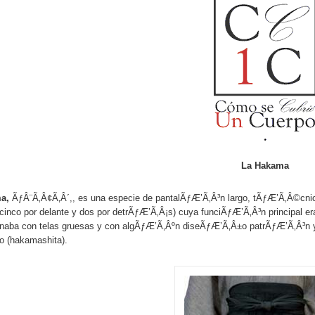
La Hakama
ma,
ÃƒÂ¨Ã‚Â¢Ã‚Â´,, es una especie de pantalÃƒÆ’Ã‚Â³n largo, tÃƒÆ’Ã‚Â©cni
(cinco por delante y dos por detrÃƒÆ’Ã‚Â¡s) cuya funciÃƒÆ’Ã‚Â³n principal era
onaba con telas gruesas y con algÃƒÆ’Ã‚Âºn diseÃƒÆ’Ã‚Â±o patrÃƒÆ’Ã‚Â³n
o (hakamashita).