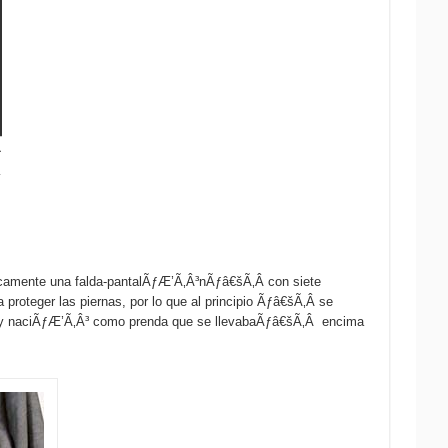
camente una falda-pantalÃƒÆ’Ã‚Â³nÃƒâ€šÃ‚Â con siete
 proteger las piernas, por lo que al principio Ãƒâ€šÃ‚Â se
 y naciÃƒÆ’Ã‚Â³ como prenda que se llevabaÃƒâ€šÃ‚Â encima