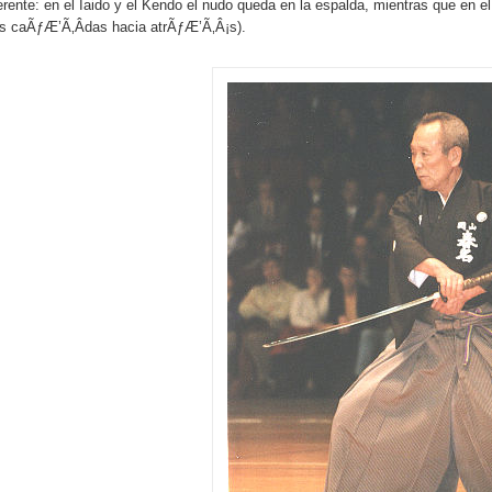
erente: en el Iaido y el Kendo el nudo queda en la espalda, mientras que en el 
las caÃƒÆ’Ã‚Â­das hacia atrÃƒÆ’Ã‚Â¡s).