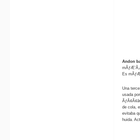
Andon b
mÃƒÆ’Ã‚Â¡
Es mÃƒÆ’
Una terc
usada por 
ÃƒÂ¢Ã¢â€
de cola, 
evitaba 
huida. Ac