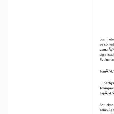
Los jinet
se convir
samurÃƒÆ’
significa
Evolucion
TomÃƒÆ’Ã‚
El
perÃƒ
Tokugaw
JapÃƒÆ’Ã‚
Actualme
TambiÃƒÆ’