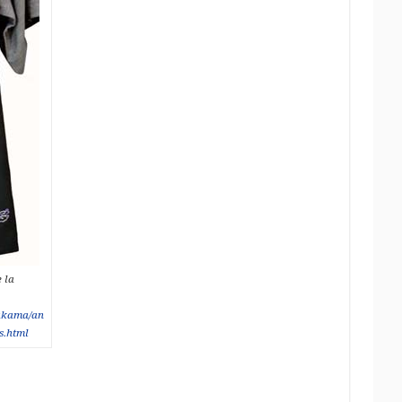
 la
hakama/an
.html