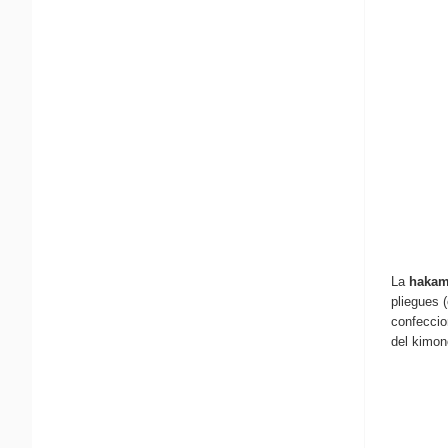
La
haka
pliegues 
confecci
del kimon