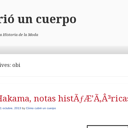
rió un cuerpo
la Historia de la Moda
ives:
obi
Hakama, notas histÃƒÆ’Ã‚Â³rica
1 octubre, 2013
by
Cómo cubrir un cuerpo